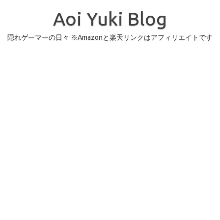
コ
ン
Aoi Yuki Blog
テ
ン
ツ
へ
隠れゲーマーの日々 ※Amazonと楽天リンクはアフィリエイトです
ス
キ
ッ
プ