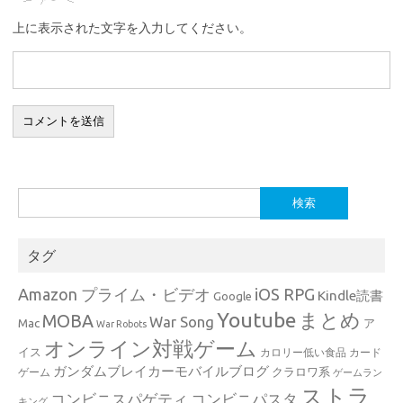
上に表示された文字を入力してください。
検
索:
タグ
Amazon プライム・ビデオ
iOS RPG
Kindle読書
Google
Youtube
まとめ
MOBA
War Song
Mac
ア
War Robots
オンライン対戦ゲーム
イス
カロリー低い食品
カード
ガンダムブレイカーモバイルブログ
クラロワ系
ゲーム
ゲームラン
ストラ
コンビニスパゲティ
コンビニパスタ
キング