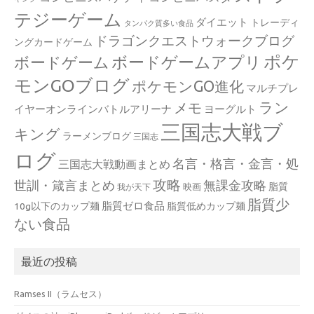
テジーゲーム
ダイエット
トレーディ
タンパク質多い食品
ドラゴンクエストウォークブログ
ングカードゲーム
ポケ
ボードゲームアプリ
ボードゲーム
モンGOブログ
ポケモンGO進化
マルチプレ
ラン
メモ
イヤーオンラインバトルアリーナ
ヨーグルト
三国志大戦ブ
キング
ラーメンブログ
三国志
ログ
名言・格言・金言・処
三国志大戦動画まとめ
攻略
世訓・箴言まとめ
無課金攻略
脂質
映画
我が天下
脂質少
脂質ゼロ食品
10g以下のカップ麺
脂質低めカップ麺
ない食品
最近の投稿
Ramses II（ラムセス）