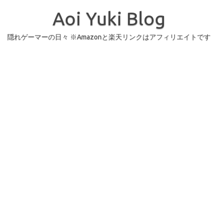
コ
ン
Aoi Yuki Blog
テ
ン
ツ
へ
隠れゲーマーの日々 ※Amazonと楽天リンクはアフィリエイトです
ス
キ
ッ
プ