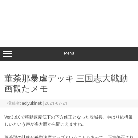
Menu
董荼那暴虐デッキ 三国志大戦動
画観たメモ
投稿者:
aoiyukinet
|
2021-07-21
Ver.3.6.0で移動速度低下の下方修正となった攻城兵。やはり結構厳
しいという声が多方面から聞こえますね。
董荼那の計略が移動速度アップということもあって、下方修正され