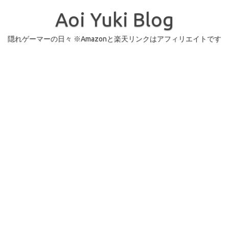
コ
ン
Aoi Yuki Blog
テ
ン
ツ
へ
隠れゲーマーの日々 ※Amazonと楽天リンクはアフィリエイトです
ス
キ
ッ
プ