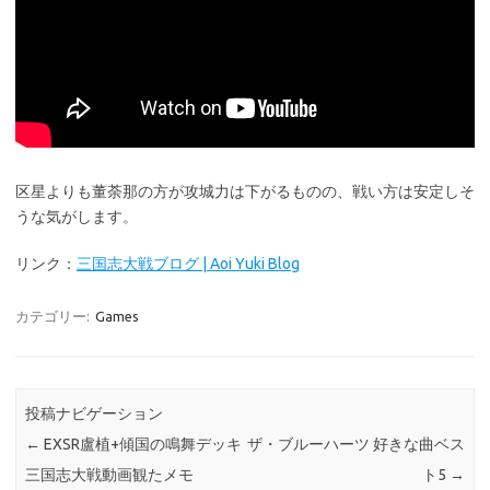
区星よりも董荼那の方が攻城力は下がるものの、戦い方は安定しそ
うな気がします。
リンク：
三国志大戦ブログ | Aoi Yuki Blog
カテゴリー:
Games
投稿ナビゲーション
←
EXSR盧植+傾国の鳴舞デッキ
ザ・ブルーハーツ 好きな曲ベス
三国志大戦動画観たメモ
ト5
→