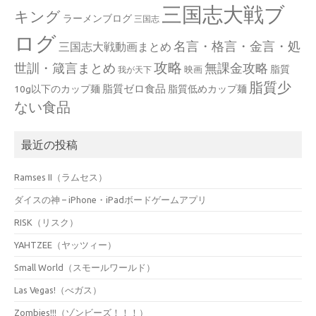
三国志大戦ブ
キング
ラーメンブログ
三国志
ログ
名言・格言・金言・処
三国志大戦動画まとめ
攻略
世訓・箴言まとめ
無課金攻略
脂質
映画
我が天下
脂質少
脂質ゼロ食品
10g以下のカップ麺
脂質低めカップ麺
ない食品
最近の投稿
Ramses II（ラムセス）
ダイスの神 – iPhone・iPadボードゲームアプリ
RISK（リスク）
YAHTZEE（ヤッツィー）
Small World（スモールワールド）
Las Vegas!（べガス）
Zombies!!!（ゾンビーズ！！！）