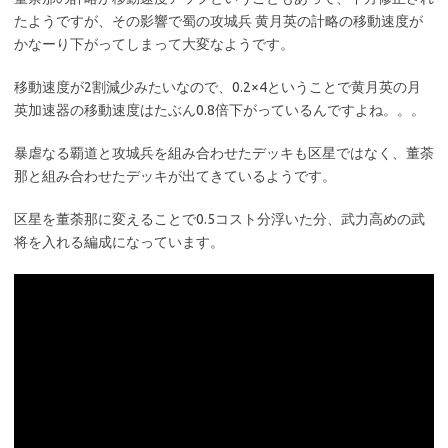
たようですが、その影響で蜀の攻城兵 黄月英の計略の移動速度が
かなーり下がってしまって大変なようです。
移動速度が2割減少みたいなので、0.2×4ということで黄月英の月
英加速器の移動速度はたぶん0.8倍下がっているんですよね。。。
暴虐なる覇道と攻城兵を組み合わせたデッキも区星ではなく、董荼
那と組み合わせたデッキが出てきているようです。
区星を董荼那に変えることで0.5コスト分浮いた分、武力高めの武
将を入れる編成になっています。