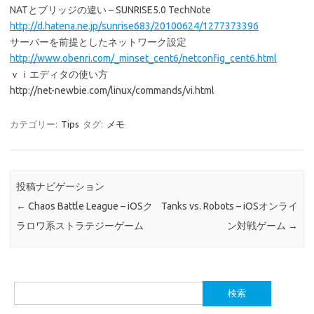
NATとブリッジの違い – SUNRISE5.0 TechNote
http://d.hatena.ne.jp/sunrise683/20100624/1277373396
サーバーを前提としたネットワーク設定
http://www.obenri.com/_minset_cent6/netconfig_cent6.html
ｖｉエディタの使い方
http://net-newbie.com/linux/commands/vi.html
カテゴリー:
Tips
タグ:
メモ
投稿ナビゲーション
←
Chaos Battle League – iOSク
Tanks vs. Robots – iOSオンライ
ラロワ系ストラテジーゲーム
ン対戦ゲーム
→
検
索: