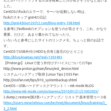
んとかバックアップする方法を模索した方が良さそうかなと思いま
した。
CentOSのfsckのエラーで、サーバが起動しない時は、
fsckのスキップ gn64の日記
http://gn64.blog120.fc2.com/blog-entry-108.html
を参考にfastbootのオプションを使うのが良さそう。これ、かなり
重要。だけど、あまり書かれてなかったり。
いろいろと参考にしたサイトのリンクメモ。ちょっと前のお話で
す。
CentOSでUSB外付けHDDを共有 | 遊児のひとりごと
http://blog.kiyamas.net/?eid=1303495
【Proton.jp】 Linuxで使う外付けデバイスについてのTips
http://www.proton.jp/main/linux/ext_device.html
システムバックアップ取得 | Linux Tips | OSS Fan
http://ossfan.net/tips/010_systembackup.shtml
CentOS – USBハードディスクマウント！ – mk-mode BLOG
http://www.mk-mode.com/octopress/2010/01/21/21002003/
2.dumpとrestore(第3章バックアップ／ リストア:基本管理コースII)
https://users.miraclelinux.com/technet/document/linux/training/2_
3_2.html