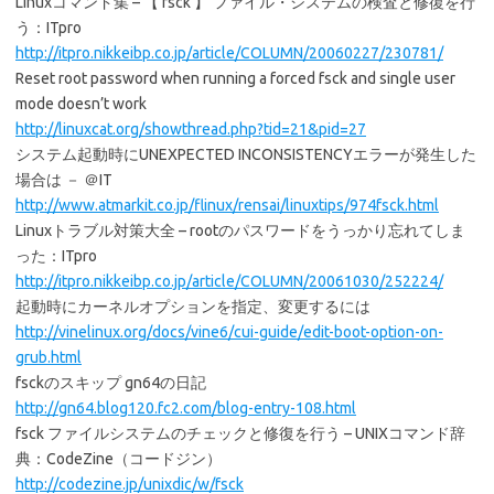
Linuxコマンド集 – 【 fsck 】 ファイル・システムの検査と修復を行
う：ITpro
http://itpro.nikkeibp.co.jp/article/COLUMN/20060227/230781/
Reset root password when running a forced fsck and single user
mode doesn’t work
http://linuxcat.org/showthread.php?tid=21&pid=27
システム起動時にUNEXPECTED INCONSISTENCYエラーが発生した
場合は － ＠IT
http://www.atmarkit.co.jp/flinux/rensai/linuxtips/974fsck.html
Linuxトラブル対策大全 – rootのパスワードをうっかり忘れてしま
った：ITpro
http://itpro.nikkeibp.co.jp/article/COLUMN/20061030/252224/
起動時にカーネルオプションを指定、変更するには
http://vinelinux.org/docs/vine6/cui-guide/edit-boot-option-on-
grub.html
fsckのスキップ gn64の日記
http://gn64.blog120.fc2.com/blog-entry-108.html
fsck ファイルシステムのチェックと修復を行う – UNIXコマンド辞
典：CodeZine（コードジン）
http://codezine.jp/unixdic/w/fsck