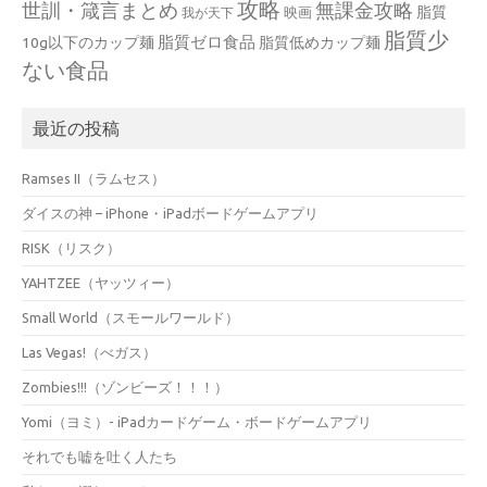
攻略
世訓・箴言まとめ
無課金攻略
脂質
映画
我が天下
脂質少
脂質ゼロ食品
10g以下のカップ麺
脂質低めカップ麺
ない食品
最近の投稿
Ramses II（ラムセス）
ダイスの神 – iPhone・iPadボードゲームアプリ
RISK（リスク）
YAHTZEE（ヤッツィー）
Small World（スモールワールド）
Las Vegas!（べガス）
Zombies!!!（ゾンビーズ！！！）
Yomi（ヨミ）- iPadカードゲーム・ボードゲームアプリ
それでも嘘を吐く人たち