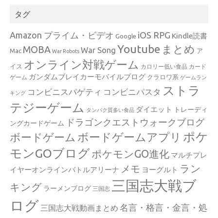
タグ
Amazon プライム・ビデオ
iOS RPG
Kindle読書
Google
Youtube
まとめ
MOBA
War Song
Mac
ア
War Robots
オンライン対戦ゲーム
イス
カロリー低い食品
カード
ガンダムブレイカーモバイルブログ
クラロワ系
ゲーム
ゲームラン
ストラ
コンビニスパゲティ
コンビニパスタ
キング
テジーゲーム
ダイエット
トレーディ
タンパク質多い食品
ドラゴンクエストウォークブログ
ングカードゲーム
ポケ
ボードゲームアプリ
ボードゲーム
モンGOブログ
ポケモンGO進化
マルチプレ
ラン
メモ
イヤーオンラインバトルアリーナ
ヨーグルト
三国志大戦ブ
キング
ラーメンブログ
三国志
ログ
名言・格言・金言・処
三国志大戦動画まとめ