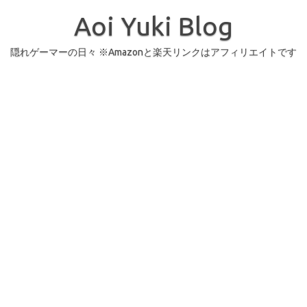
コ
ン
Aoi Yuki Blog
テ
ン
ツ
へ
隠れゲーマーの日々 ※Amazonと楽天リンクはアフィリエイトです
ス
キ
ッ
プ