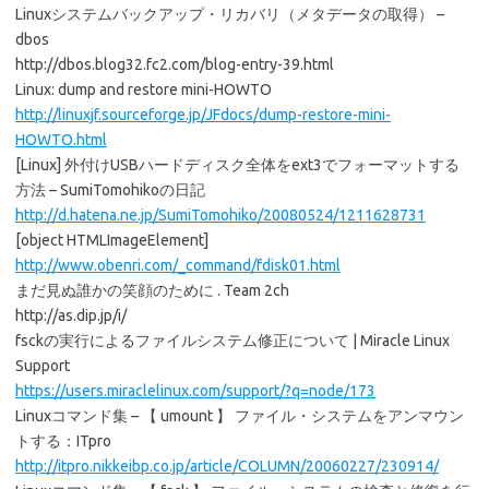
Linuxシステムバックアップ・リカバリ（メタデータの取得） –
dbos
http://dbos.blog32.fc2.com/blog-entry-39.html
Linux: dump and restore mini-HOWTO
http://linuxjf.sourceforge.jp/JFdocs/dump-restore-mini-
HOWTO.html
[Linux] 外付けUSBハードディスク全体をext3でフォーマットする
方法 – SumiTomohikoの日記
http://d.hatena.ne.jp/SumiTomohiko/20080524/1211628731
[object HTMLImageElement]
http://www.obenri.com/_command/fdisk01.html
まだ見ぬ誰かの笑顔のために . Team 2ch
http://as.dip.jp/i/
fsckの実行によるファイルシステム修正について | Miracle Linux
Support
https://users.miraclelinux.com/support/?q=node/173
Linuxコマンド集 – 【 umount 】 ファイル・システムをアンマウン
トする：ITpro
http://itpro.nikkeibp.co.jp/article/COLUMN/20060227/230914/