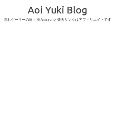
コ
ン
Aoi Yuki Blog
テ
ン
ツ
へ
隠れゲーマーの日々 ※Amazonと楽天リンクはアフィリエイトです
ス
キ
ッ
プ