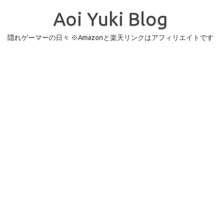
コ
ン
Aoi Yuki Blog
テ
ン
ツ
へ
隠れゲーマーの日々 ※Amazonと楽天リンクはアフィリエイトです
ス
キ
ッ
プ