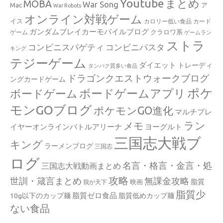
Youtube
まとめ
MOBA
War Song
Mac
ア
War Robots
オンライン対戦ゲーム
イス
カロリー低い食品
カード
ガンダムブレイカーモバイルブログ
クラロワ系
ゲーム
ゲームラン
ストラ
コンビニスパゲティ
コンビニパスタ
キング
テジーゲーム
ダイエット
トレーディ
タンパク質多い食品
ドラゴンクエストウォークブログ
ングカードゲーム
ポケ
ボードゲームアプリ
ボードゲーム
モンGOブログ
ポケモンGO進化
マルチプレ
ラン
メモ
イヤーオンラインバトルアリーナ
ヨーグルト
三国志大戦ブ
キング
ラーメンブログ
三国志
ログ
名言・格言・金言・処
三国志大戦動画まとめ
攻略
世訓・箴言まとめ
無課金攻略
脂質
映画
我が天下
脂質少
脂質ゼロ食品
10g以下のカップ麺
脂質低めカップ麺
ない食品