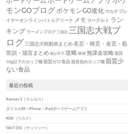
ポケ
ボードゲームアプリ
ボードゲーム
モンGOブログ
ポケモンGO進化
マルチプレ
ラン
メモ
イヤーオンラインバトルアリーナ
ヨーグルト
三国志大戦ブ
キング
ラーメンブログ
三国志
ログ
名言・格言・金言・処
三国志大戦動画まとめ
攻略
世訓・箴言まとめ
無課金攻略
脂質
映画
我が天下
脂質少
脂質ゼロ食品
10g以下のカップ麺
脂質低めカップ麺
ない食品
最近の投稿
Ramses II（ラムセス）
ダイスの神 – iPhone・iPadボードゲームアプリ
RISK（リスク）
YAHTZEE（ヤッツィー）