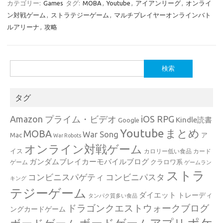
カテゴリー:
Games
タグ:
MOBA
,
Youtube
,
アイアンリーグ
,
オンライ
ン対戦ゲーム
,
ストラテジーゲーム
,
マルチプレイヤーオンラインバト
ルアリーナ
,
攻略
検
索:
タグ
Amazon プライム・ビデオ
iOS RPG
Kindle読書
Google
Youtube
まとめ
MOBA
War Song
Mac
ア
War Robots
オンライン対戦ゲーム
イス
カロリー低い食品
カード
ガンダムブレイカーモバイルブログ
クラロワ系
ゲーム
ゲームラン
ストラ
コンビニスパゲティ
コンビニパスタ
キング
テジーゲーム
ダイエット
トレーディ
タンパク質多い食品
ドラゴンクエストウォークブログ
ングカードゲーム