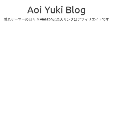
コ
ン
Aoi Yuki Blog
テ
ン
ツ
へ
隠れゲーマーの日々 ※Amazonと楽天リンクはアフィリエイトです
ス
キ
ッ
プ