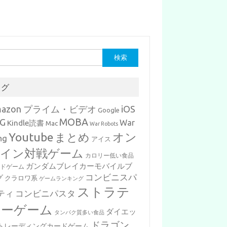
タグ
mazon プライム・ビデオ
iOS
Google
MOBA
G
War
Kindle読書
Mac
War Robots
Youtube
まとめ
オン
ng
アイス
イン対戦ゲーム
カロリー低い食品
ガンダムブレイカーモバイルブ
ードゲーム
コンビニスパ
グ
クラロワ系
ゲームランキング
ストラテ
ティ
コンビニパスタ
ジーゲーム
ダイエッ
タンパク質多い食品
ドラゴン
トレーディングカードゲーム