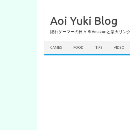
コ
ン
テ
Aoi Yuki Blog
ン
ツ
へ
隠れゲーマーの日々 ※Amazonと楽天リ
ス
キ
ッ
プ
GAMES
FOOD
TIPS
VIDEO