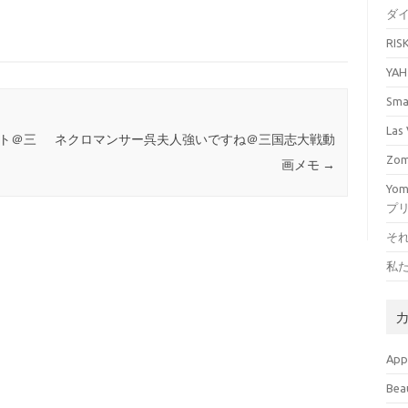
ダ
RI
YA
Sm
La
ト＠三
ネクロマンサー呉夫人強いですね＠三国志大戦動
Zo
画メモ
→
Yo
プ
そ
私
Ap
Bea