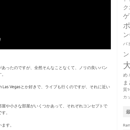
ク
ゲ
ン
バ
ン
があったのですが、全然そんなことなくて、ノリの良いバン
す。
め
ま
ing in Las Vegasとか好きで、ライブも行くのですが、それに近い
質
カ
部屋や小さな部屋がいくつかあって、それぞれコンセプトで
です。
います。
Ra