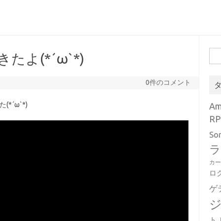
検
たよ(*´ω`*)
索:
0件のコメント
*´ω`*)
A
RP
So
ラ
カ
ロ
ゲ
ト