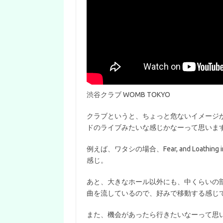
渋谷クラブ WOMB TOKYO
クラブというと、ちょっと危ないイメージ
ドのライブみたいな感じかなーって思いま
例えば、ワタシの場合、Fear, and Loath
感じ。
あと、大きなホール以外にも、中くらいの
曲を流しているので、好みで移動する感じ
また、機会があったら行きたいなーって思