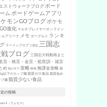
ボード
エストウォークブログ
ボードゲームアプリ
ーム
ポケモンGOブログ
ポケモ
GO進化
マルチプレイヤーオンライン
ランキ
メモ
トルアリーナ
ヨーグルト
三国志
グ
ラーメンブログ
三国志
大戦ブログ
三国志大戦動画まと
名言・格言・金言・処世訓・箴言
攻略
とめ
無課金攻略
脂
映画
我が天下
脂質ゼロ食品
10g以下のカップ麺
脂質低め
脂質少ない食品
ップ麺
最近の投稿
mses II（ラムセス）