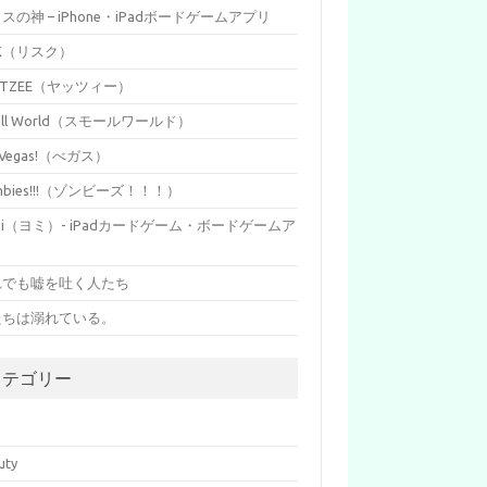
イスの神 – iPhone・iPadボードゲームアプリ
SK（リスク）
HTZEE（ヤッツィー）
all World（スモールワールド）
s Vegas!（べガス）
mbies!!!（ゾンビーズ！！！）
mi（ヨミ）- iPadカードゲーム・ボードゲームア
リ
れでも嘘を吐く人たち
たちは溺れている。
カテゴリー
p
uty