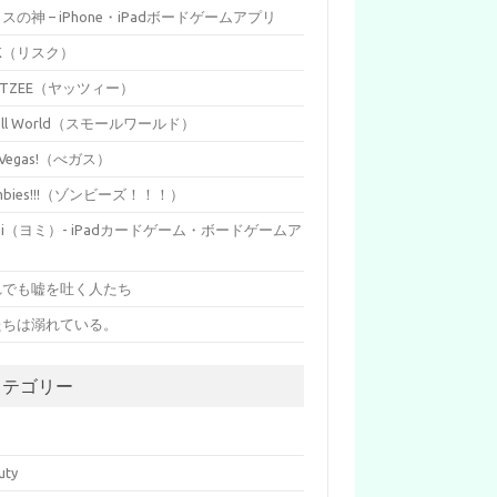
イスの神 – iPhone・iPadボードゲームアプリ
SK（リスク）
HTZEE（ヤッツィー）
all World（スモールワールド）
s Vegas!（べガス）
mbies!!!（ゾンビーズ！！！）
mi（ヨミ）- iPadカードゲーム・ボードゲームア
リ
れでも嘘を吐く人たち
たちは溺れている。
カテゴリー
p
uty