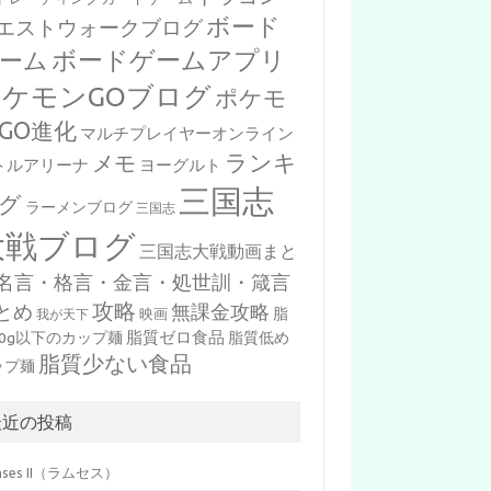
ボード
エストウォークブログ
ボードゲームアプリ
ーム
ポケモンGOブログ
ポケモ
GO進化
マルチプレイヤーオンライン
ランキ
メモ
トルアリーナ
ヨーグルト
三国志
グ
ラーメンブログ
三国志
大戦ブログ
三国志大戦動画まと
名言・格言・金言・処世訓・箴言
攻略
とめ
無課金攻略
脂
映画
我が天下
脂質ゼロ食品
10g以下のカップ麺
脂質低め
脂質少ない食品
ップ麺
最近の投稿
mses II（ラムセス）