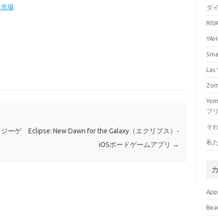
天市場
ダ
RI
YA
Sm
La
Zo
Yo
プ
そ
テジーゲ
Eclipse: New Dawn for the Galaxy（エクリプス）-
私
iOSボードゲームアプリ
→
Ap
Bea