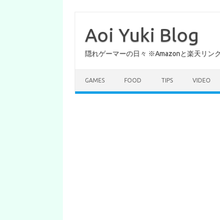
コ
ン
テ
Aoi Yuki Blog
ン
ツ
へ
隠れゲーマーの日々 ※Amazonと楽天リ
ス
キ
ッ
プ
GAMES
FOOD
TIPS
VIDEO