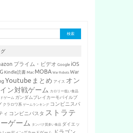
タグ
mazon プライム・ビデオ
iOS
Google
MOBA
G
War
Kindle読書
Mac
War Robots
Youtube
まとめ
オン
ng
アイス
イン対戦ゲーム
カロリー低い食品
ガンダムブレイカーモバイルブ
ードゲーム
コンビニスパ
グ
クラロワ系
ゲームランキング
ストラテ
ティ
コンビニパスタ
ジーゲーム
ダイエッ
タンパク質多い食品
ドラゴン
トレーディングカードゲーム