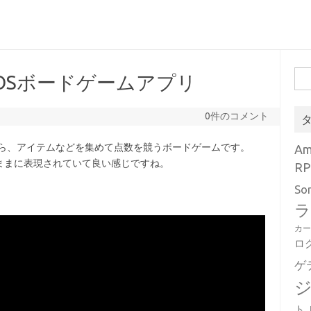
検
- iOSボードゲームアプリ
索:
0件のコメント
ら、アイテムなどを集めて点数を競うボードゲームです。
A
ままに表現されていて良い感じですね。
RP
So
ラ
カ
ロ
ゲ
ト