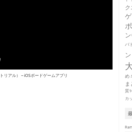
ク
ゲ
ン
バ
ン
トリアル） – iOSボードゲームアプリ
め
ま
質
カ
Ra