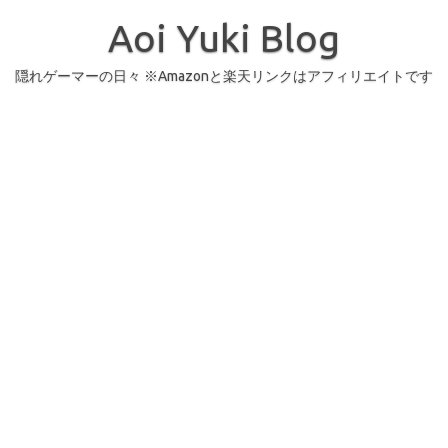
コ
ン
Aoi Yuki Blog
テ
ン
ツ
へ
隠れゲーマーの日々 ※Amazonと楽天リンクはアフィリエイトです
ス
キ
ッ
プ