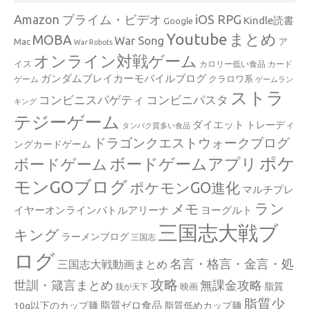
Amazon プライム・ビデオ
iOS RPG
Kindle読書
Google
Youtube
まとめ
MOBA
War Song
Mac
ア
War Robots
オンライン対戦ゲーム
イス
カロリー低い食品
カード
ガンダムブレイカーモバイルブログ
クラロワ系
ゲーム
ゲームラン
ストラ
コンビニスパゲティ
コンビニパスタ
キング
テジーゲーム
ダイエット
トレーディ
タンパク質多い食品
ドラゴンクエストウォークブログ
ングカードゲーム
ポケ
ボードゲームアプリ
ボードゲーム
モンGOブログ
ポケモンGO進化
マルチプレ
ラン
メモ
イヤーオンラインバトルアリーナ
ヨーグルト
三国志大戦ブ
キング
ラーメンブログ
三国志
ログ
名言・格言・金言・処
三国志大戦動画まとめ
攻略
世訓・箴言まとめ
無課金攻略
脂質
映画
我が天下
脂質少
脂質ゼロ食品
10g以下のカップ麺
脂質低めカップ麺