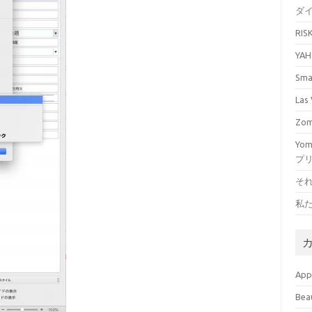
ダ
RI
YA
Sm
La
Zo
Yo
プ
そ
私
Ap
Bea