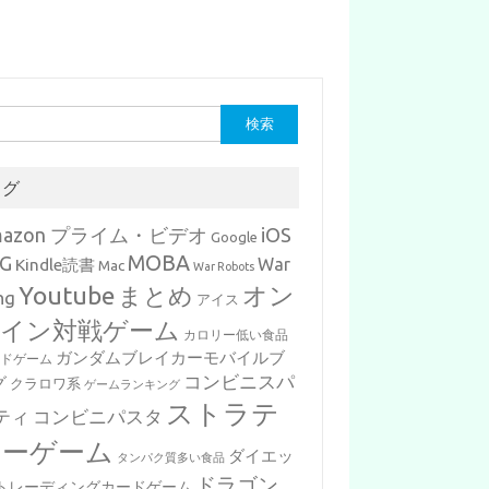
タグ
mazon プライム・ビデオ
iOS
Google
MOBA
G
War
Kindle読書
Mac
War Robots
Youtube
まとめ
オン
ng
アイス
イン対戦ゲーム
カロリー低い食品
ガンダムブレイカーモバイルブ
ードゲーム
コンビニスパ
グ
クラロワ系
ゲームランキング
ストラテ
ティ
コンビニパスタ
ジーゲーム
ダイエッ
タンパク質多い食品
ドラゴン
トレーディングカードゲーム