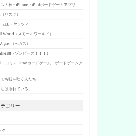
イスの神 – iPhone・iPadボードゲームアプリ
SK（リスク）
HTZEE（ヤッツィー）
all World（スモールワールド）
s Vegas!（べガス）
mbies!!!（ゾンビーズ！！！）
mi（ヨミ）- iPadカードゲーム・ボードゲームア
リ
れでも嘘を吐く人たち
たちは溺れている。
カテゴリー
p
uty