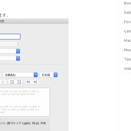
Boo
Dail
います。
Foo
Ga
Ma
Mus
Tip
Vid