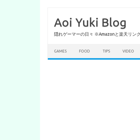
コ
ン
テ
Aoi Yuki Blog
ン
ツ
へ
隠れゲーマーの日々 ※Amazonと楽天リ
ス
キ
ッ
プ
GAMES
FOOD
TIPS
VIDEO