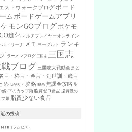
ボード
エストウォークブログ
ボードゲームアプリ
ーム
ポケモンGOブログ
ポケモ
GO進化
マルチプレイヤーオンライン
ランキ
メモ
トルアリーナ
ヨーグルト
三国志
グ
ラーメンブログ
三国志
大戦ブログ
三国志大戦動画まと
名言・格言・金言・処世訓・箴言
攻略
とめ
無課金攻略
脂
映画
我が天下
脂質ゼロ食品
10g以下のカップ麺
脂質低め
脂質少ない食品
ップ麺
最近の投稿
mses II（ラムセス）