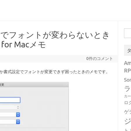
検
変更でフォントが変わらないとき
索:
 for Macメモ
0件のコメント
A
RP
ぜか書式設定でフォントが変更できず困ったときのメモです。
So
ラ
カ
ロ
ゲ
ト