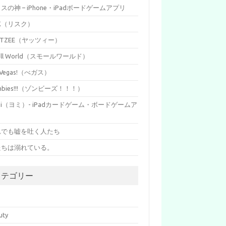
イスの神 – iPhone・iPadボードゲームアプリ
SK（リスク）
HTZEE（ヤッツィー）
all World（スモールワールド）
s Vegas!（べガス）
mbies!!!（ゾンビーズ！！！）
mi（ヨミ）- iPadカードゲーム・ボードゲームア
リ
れでも嘘を吐く人たち
たちは溺れている。
カテゴリー
p
uty