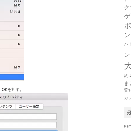
ク
ゲ
ン
バ
ン
め
ま
OKを押す。
質
カ
Ra