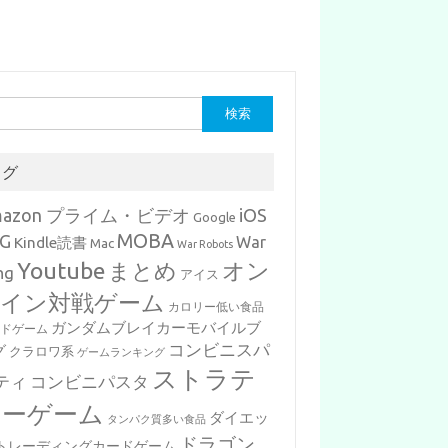
タグ
mazon プライム・ビデオ
iOS
Google
MOBA
G
War
Kindle読書
Mac
War Robots
Youtube
まとめ
オン
ng
アイス
イン対戦ゲーム
カロリー低い食品
ガンダムブレイカーモバイルブ
ードゲーム
コンビニスパ
グ
クラロワ系
ゲームランキング
ストラテ
ティ
コンビニパスタ
ジーゲーム
ダイエッ
タンパク質多い食品
ドラゴン
トレーディングカードゲーム