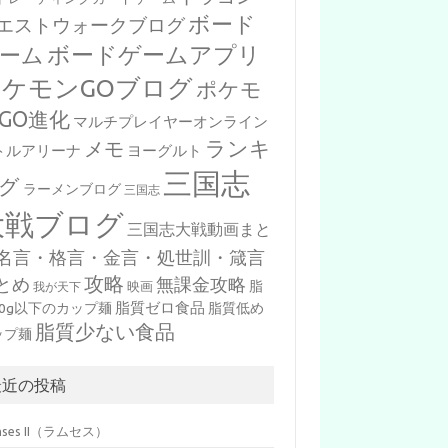
ボード
エストウォークブログ
ボードゲームアプリ
ーム
ポケモンGOブログ
ポケモ
GO進化
マルチプレイヤーオンライン
ランキ
メモ
トルアリーナ
ヨーグルト
三国志
グ
ラーメンブログ
三国志
大戦ブログ
三国志大戦動画まと
名言・格言・金言・処世訓・箴言
攻略
とめ
無課金攻略
脂
映画
我が天下
脂質ゼロ食品
10g以下のカップ麺
脂質低め
脂質少ない食品
ップ麺
最近の投稿
mses II（ラムセス）