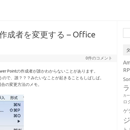
検
成者を変更する – Office
索:
0件のコメント
A
RP
wer Pointの作成者が誰かわからないことがあります。
しまうので、誰？？？みたいなことが起きることもしばしば。
So
場合の変更方法のメモ。
ラ
カ
ロ
ゲ
ト