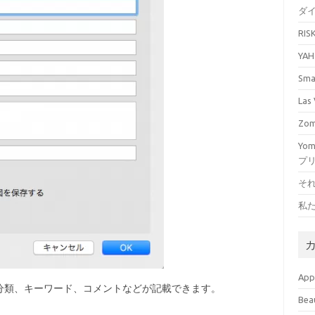
ダ
RI
YA
Sm
La
Zo
Yo
プ
そ
私
Ap
分類、キーワード、コメントなどが記載できます。
Bea