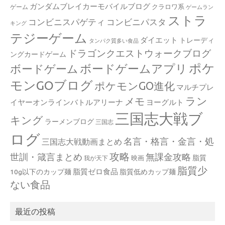
ガンダムブレイカーモバイルブログ
クラロワ系
ゲーム
ゲームラン
ストラ
コンビニスパゲティ
コンビニパスタ
キング
テジーゲーム
ダイエット
トレーディ
タンパク質多い食品
ドラゴンクエストウォークブログ
ングカードゲーム
ポケ
ボードゲームアプリ
ボードゲーム
モンGOブログ
ポケモンGO進化
マルチプレ
ラン
メモ
イヤーオンラインバトルアリーナ
ヨーグルト
三国志大戦ブ
キング
ラーメンブログ
三国志
ログ
名言・格言・金言・処
三国志大戦動画まとめ
攻略
世訓・箴言まとめ
無課金攻略
脂質
映画
我が天下
脂質少
脂質ゼロ食品
10g以下のカップ麺
脂質低めカップ麺
ない食品
最近の投稿