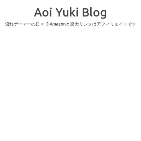
コ
ン
Aoi Yuki Blog
テ
ン
ツ
へ
隠れゲーマーの日々 ※Amazonと楽天リンクはアフィリエイトです
ス
キ
ッ
プ