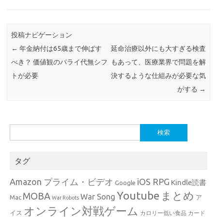
投稿ナビゲーション
←
年金納付は65歳まで伸ばす
延命治療以外にも大すぎる検査
べき？ 価値観のパライ代無シフ
もあって、医療業界で問題を解
トが必要
決するような仕組みが必要な気
がする
→
検
索:
タグ
Amazon プライム・ビデオ
iOS RPG
Kindle読書
Google
Youtube
まとめ
MOBA
War Song
Mac
ア
War Robots
オンライン対戦ゲーム
イス
カロリー低い食品
カード