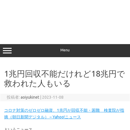
Menu
1兆円回収不能だけれど18兆円で
救われた人もいる
投稿者:
aoiyukinet
|
2023-11-08
コロナ対策のゼロゼロ融資、1兆円が回収不能・困難 検査院が指
摘（朝日新聞デジタル） – Yahoo!ニュース
というニュース。