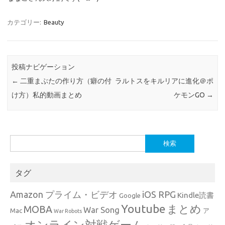
カテゴリー:
Beauty
投稿ナビゲーション
←
二重まぶたの作り方（癖の付
ラルトスをキルリアに進化＠ポ
け方）私的動画まとめ
ケモンGO
→
検
索:
タグ
Amazon プライム・ビデオ
iOS RPG
Kindle読書
Google
Youtube
まとめ
MOBA
War Song
Mac
ア
War Robots
オンライン対戦ゲーム