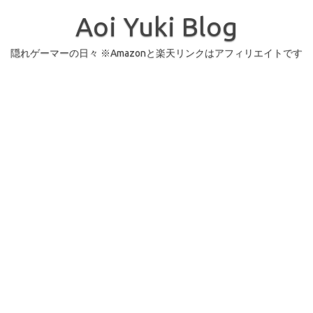
コ
ン
Aoi Yuki Blog
テ
ン
ツ
へ
隠れゲーマーの日々 ※Amazonと楽天リンクはアフィリエイトです
ス
キ
ッ
プ