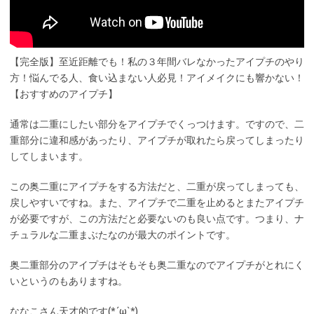
【完全版】至近距離でも！私の３年間バレなかったアイプチのやり
方！悩んでる人、食い込まない人必見！アイメイクにも響かない！
【おすすめのアイプチ】
通常は二重にしたい部分をアイプチでくっつけます。ですので、二
重部分に違和感があったり、アイプチが取れたら戻ってしまったり
してしまいます。
この奥二重にアイプチをする方法だと、二重が戻ってしまっても、
戻しやすいですね。また、アイプチで二重を止めるとまたアイプチ
が必要ですが、この方法だと必要ないのも良い点です。つまり、ナ
チュラルな二重まぶたなのが最大のポイントです。
奥二重部分のアイプチはそもそも奥二重なのでアイプチがとれにく
いというのもありますね。
ななこさん天才的です(*´ω`*)