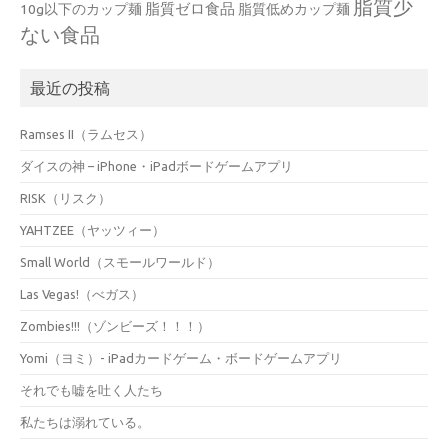
脂質少
脂質ゼロ食品
10g以下のカップ麺
脂質低めカップ麺
ない食品
最近の投稿
Ramses II（ラムセス）
ダイスの神 – iPhone・iPadボードゲームアプリ
RISK（リスク）
YAHTZEE（ヤッツィー）
Small World（スモールワールド）
Las Vegas!（べガス）
Zombies!!!（ゾンビーズ！！！）
Yomi（ヨミ）- iPadカードゲーム・ボードゲームアプリ
それでも嘘を吐く人たち
私たちは溺れている。