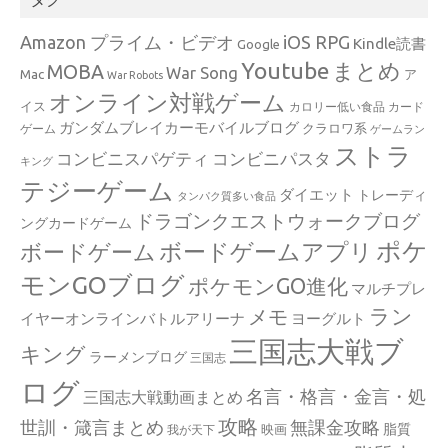
Amazon プライム・ビデオ
iOS RPG
Kindle読書
Google
Youtube
まとめ
MOBA
War Song
Mac
ア
War Robots
オンライン対戦ゲーム
イス
カロリー低い食品
カード
ガンダムブレイカーモバイルブログ
クラロワ系
ゲーム
ゲームラン
ストラ
コンビニスパゲティ
コンビニパスタ
キング
テジーゲーム
ダイエット
トレーディ
タンパク質多い食品
ドラゴンクエストウォークブログ
ングカードゲーム
ポケ
ボードゲームアプリ
ボードゲーム
モンGOブログ
ポケモンGO進化
マルチプレ
ラン
メモ
イヤーオンラインバトルアリーナ
ヨーグルト
三国志大戦ブ
キング
ラーメンブログ
三国志
ログ
名言・格言・金言・処
三国志大戦動画まとめ
攻略
世訓・箴言まとめ
無課金攻略
脂質
映画
我が天下