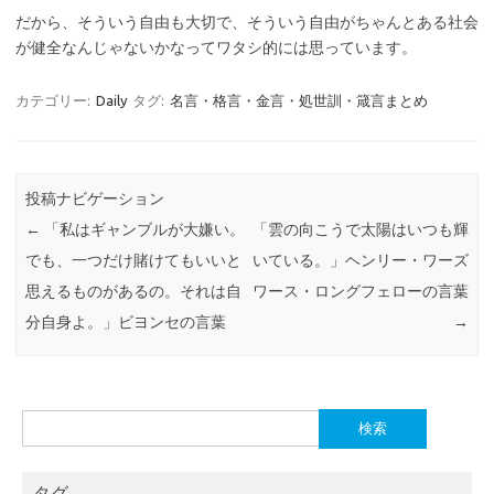
だから、そういう自由も大切で、そういう自由がちゃんとある社会
が健全なんじゃないかなってワタシ的には思っています。
カテゴリー:
Daily
タグ:
名言・格言・金言・処世訓・箴言まとめ
投稿ナビゲーション
←
「私はギャンブルが大嫌い。
「雲の向こうで太陽はいつも輝
でも、一つだけ賭けてもいいと
いている。」ヘンリー・ワーズ
思えるものがあるの。それは自
ワース・ロングフェローの言葉
分自身よ。」ビヨンセの言葉
→
検
索:
タグ