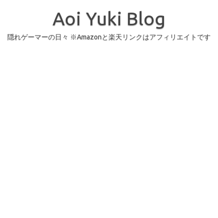
コ
ン
Aoi Yuki Blog
テ
ン
ツ
へ
隠れゲーマーの日々 ※Amazonと楽天リンクはアフィリエイトです
ス
キ
ッ
プ