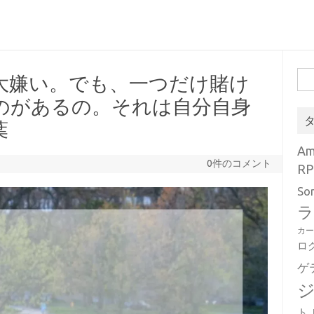
検
大嫌い。でも、一つだけ賭け
索:
のがあるの。それは自分自身
葉
A
0件のコメント
RP
So
ラ
カ
ロ
ゲ
ト