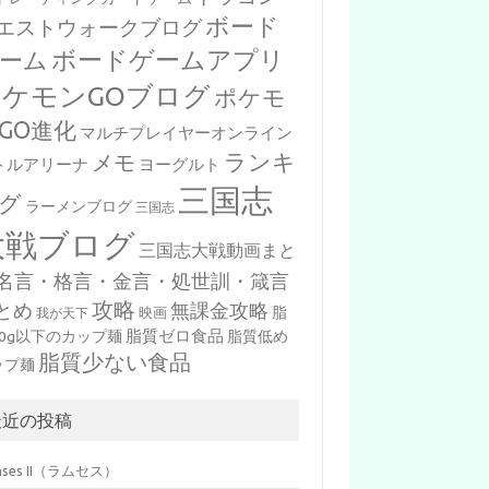
ボード
エストウォークブログ
ボードゲームアプリ
ーム
ポケモンGOブログ
ポケモ
GO進化
マルチプレイヤーオンライン
ランキ
メモ
トルアリーナ
ヨーグルト
三国志
グ
ラーメンブログ
三国志
大戦ブログ
三国志大戦動画まと
名言・格言・金言・処世訓・箴言
攻略
とめ
無課金攻略
脂
映画
我が天下
脂質ゼロ食品
10g以下のカップ麺
脂質低め
脂質少ない食品
ップ麺
最近の投稿
mses II（ラムセス）