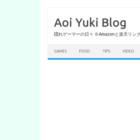
コ
ン
テ
Aoi Yuki Blog
ン
ツ
へ
隠れゲーマーの日々 ※Amazonと楽天リ
ス
キ
ッ
プ
GAMES
FOOD
TIPS
VIDEO