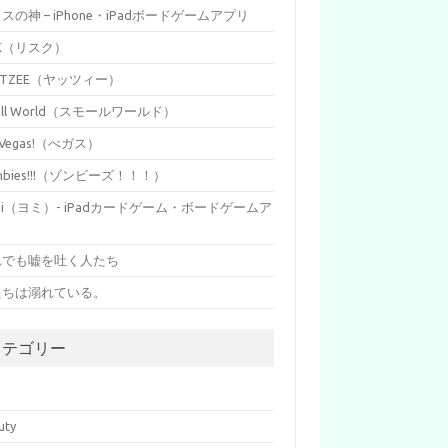
イスの神 – iPhone・iPadボードゲームアプリ
SK（リスク）
HTZEE（ヤッツィー）
all World（スモールワールド）
s Vegas!（べガス）
mbies!!!（ゾンビーズ！！！）
mi（ヨミ）- iPadカードゲーム・ボードゲームア
リ
れでも嘘を吐く人たち
たちは溺れている。
カテゴリー
p
uty