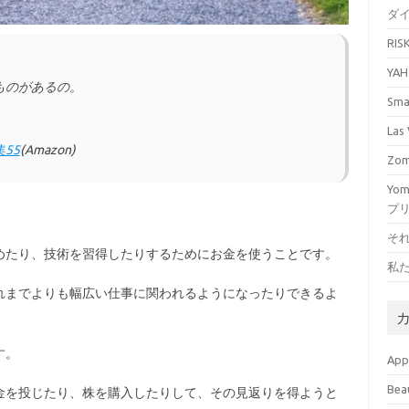
ダ
RI
YA
ものがあるの。
Sm
La
55
(Amazon)
Zo
Yo
プ
そ
めたり、技術を習得したりするためにお金を使うことです。
私
れまでよりも幅広い仕事に関われるようになったりできるよ
す。
Ap
Bea
金を投じたり、株を購入したりして、その見返りを得ようと