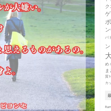
ク
ゲ
ン
バ
ン
め
ま
質
カ
Ra