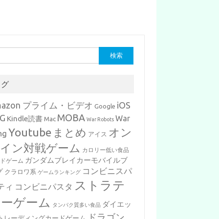
タグ
mazon プライム・ビデオ
iOS
Google
MOBA
G
War
Kindle読書
Mac
War Robots
Youtube
まとめ
オン
ng
アイス
イン対戦ゲーム
カロリー低い食品
ガンダムブレイカーモバイルブ
ードゲーム
コンビニスパ
グ
クラロワ系
ゲームランキング
ストラテ
ティ
コンビニパスタ
ジーゲーム
ダイエッ
タンパク質多い食品
ドラゴン
トレーディングカードゲーム