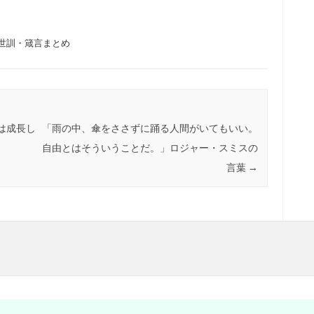
。
世訓・箴言まとめ
は成長し
「雨の中、傘をささずに踊る人間がいてもいい。
自由とはそういうことだ。」ロジャー・スミスの
言葉
→