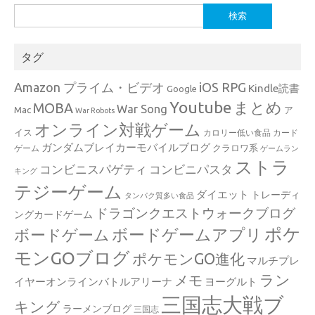
検
索:
タグ
Amazon プライム・ビデオ
iOS RPG
Kindle読書
Google
Youtube
まとめ
MOBA
War Song
Mac
ア
War Robots
オンライン対戦ゲーム
イス
カロリー低い食品
カード
ガンダムブレイカーモバイルブログ
クラロワ系
ゲーム
ゲームラン
ストラ
コンビニスパゲティ
コンビニパスタ
キング
テジーゲーム
ダイエット
トレーディ
タンパク質多い食品
ドラゴンクエストウォークブログ
ングカードゲーム
ポケ
ボードゲームアプリ
ボードゲーム
モンGOブログ
ポケモンGO進化
マルチプレ
ラン
メモ
イヤーオンラインバトルアリーナ
ヨーグルト
三国志大戦ブ
キング
ラーメンブログ
三国志