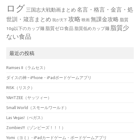
ログ
名言・格言・金言・処
三国志大戦動画まとめ
攻略
世訓・箴言まとめ
無課金攻略
脂質
映画
我が天下
脂質少
脂質ゼロ食品
10g以下のカップ麺
脂質低めカップ麺
ない食品
最近の投稿
Ramses II（ラムセス）
ダイスの神 – iPhone・iPadボードゲームアプリ
RISK（リスク）
YAHTZEE（ヤッツィー）
Small World（スモールワールド）
Las Vegas!（べガス）
Zombies!!!（ゾンビーズ！！！）
Yomi（ヨミ）- iPadカードゲーム・ボードゲームアプリ