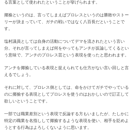
る言葉として使われたということが挙げられます。
揶揄というのは、言ってしまえばプロレスというのは勝敗やストー
リーが決まっていて、ガチの戦いではなく八百長だということで
す。
塩村議員としては自身の活動についてデマを流されたという言い
分。それが言ってしまえば何をやってもアンチが反論してくるとい
う意味で、アンチのプロレス芸という表現を使ったと思われます。
アンチを揶揄している表現と捉えられても仕方がない言い回しと言
えるでしょう。
それに対して、プロレス側としては、命をかけてガチでやっている
のに揶揄する表現としてプロレスを使うのはおかしいので訂正して
欲しいということです。
一部では職業差別という表現で反論する方もいましたが、たしかに
特定の職業を名指しして揶揄するような表現を使い、相手を貶めよ
うとする行為はよろしくないように思います。