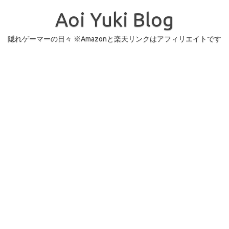
コ
ン
Aoi Yuki Blog
テ
ン
ツ
へ
隠れゲーマーの日々 ※Amazonと楽天リンクはアフィリエイトです
ス
キ
ッ
プ