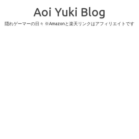
コ
ン
Aoi Yuki Blog
テ
ン
ツ
へ
隠れゲーマーの日々 ※Amazonと楽天リンクはアフィリエイトです
ス
キ
ッ
プ