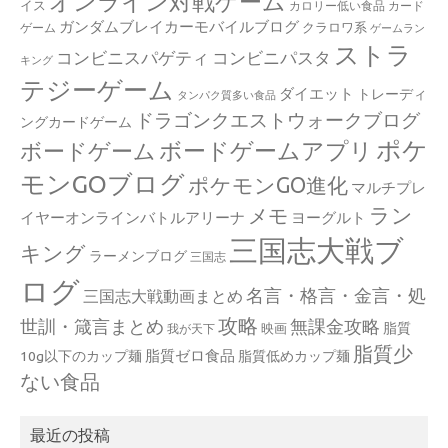
オンライン対戦ゲーム
イス
カロリー低い食品
カード
ガンダムブレイカーモバイルブログ
クラロワ系
ゲーム
ゲームラン
ストラ
コンビニスパゲティ
コンビニパスタ
キング
テジーゲーム
ダイエット
トレーディ
タンパク質多い食品
ドラゴンクエストウォークブログ
ングカードゲーム
ポケ
ボードゲームアプリ
ボードゲーム
モンGOブログ
ポケモンGO進化
マルチプレ
ラン
メモ
イヤーオンラインバトルアリーナ
ヨーグルト
三国志大戦ブ
キング
ラーメンブログ
三国志
ログ
名言・格言・金言・処
三国志大戦動画まとめ
攻略
世訓・箴言まとめ
無課金攻略
脂質
映画
我が天下
脂質少
脂質ゼロ食品
10g以下のカップ麺
脂質低めカップ麺
ない食品
最近の投稿