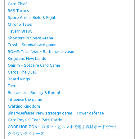
Card Thief
R6S Tactics
Space Arena: Build & Fight
Chrono Tales
Tavern Brawl
Shooters.io Space Arena
Frost – Survival card game
ROME: Total War – Barbarian Invasion
Kingdom: New Lands
Onirim – Solitaire Card Game
Cardz The Duel
Board Kings
Faeria
Buccaneers, Bounty & Boom!
Influence the game
Crafting Kingdom
BinaryDefense: New strategy game – Tower defense
Card Royale: Teen Patti Battle
CODE HORIZON – ロボットとスマホで遊ぶ戦略ボードゲーム
クラウンテイカーズ