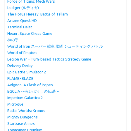
Forge of Titans: Mech Wars
Ludiger (ルディガ)
The Horus Heresy: Battle of Tallarn
Arcane Quest HD
Terminal Heist
Hexin : Space Chess Game
神の手
World of Iron スーパー 戦車 艦隊 シューティング バトル
World of Empires
Legion War – Turn-based Tactics Strategy Game
Delivery Derby
Epic Battle Simulator 2
FLAME×BLAZE
Avignon: A Clash of Popes
EGGLIA 〜赤いぼうしの伝説〜
Imperium Galactica 2
Microgue
Battle Worlds: Kronos
Mighty Dungeons
Starbase Annex
Townsmen Premium