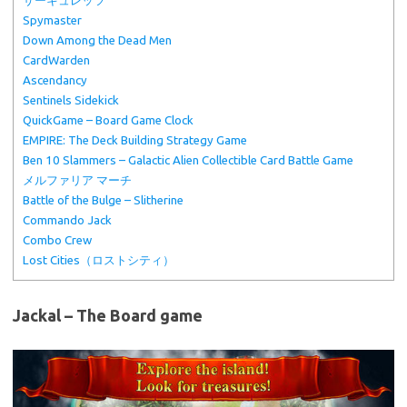
サーキュレッツ
Spymaster
Down Among the Dead Men
CardWarden
Ascendancy
Sentinels Sidekick
QuickGame – Board Game Clock
EMPIRE: The Deck Building Strategy Game
Ben 10 Slammers – Galactic Alien Collectible Card Battle Game
メルファリア マーチ
Battle of the Bulge – Slitherine
Commando Jack
Combo Crew
Lost Cities（ロストシティ）
Jackal – The Board game