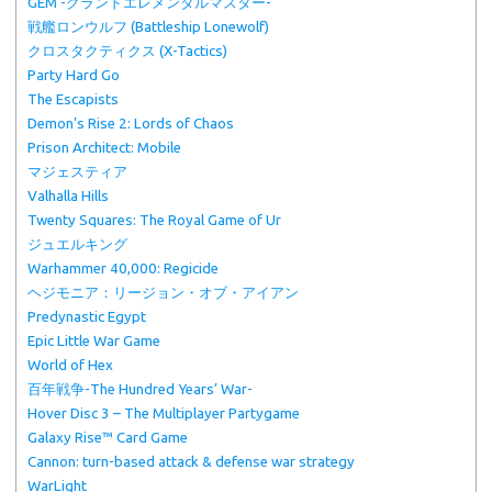
GEM -グランドエレメンタルマスター-
戦艦ロンウルフ (Battleship Lonewolf)
クロスタクティクス (X-Tactics)
Party Hard Go
The Escapists
Demon’s Rise 2: Lords of Chaos
Prison Architect: Mobile
マジェスティア
Valhalla Hills
Twenty Squares: The Royal Game of Ur
ジュエルキング
Warhammer 40,000: Regicide
ヘジモニア：リージョン・オブ・アイアン
Predynastic Egypt
Epic Little War Game
World of Hex
百年戦争-The Hundred Years’ War-
Hover Disc 3 – The Multiplayer Partygame
Galaxy Rise™ Card Game
Cannon: turn-based attack & defense war strategy
WarLight