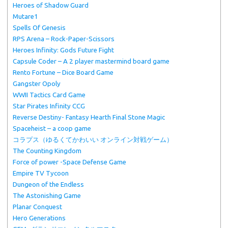
Heroes of Shadow Guard
Mutare1
Spells Of Genesis
RPS Arena – Rock-Paper-Scissors
Heroes Infinity: Gods Future Fight
Capsule Coder – A 2 player mastermind board game
Rento Fortune – Dice Board Game
Gangster Opoly
WWII Tactics Card Game
Star Pirates Infinity CCG
Reverse Destiny- Fantasy Hearth Final Stone Magic
Spaceheist – a coop game
コラプス（ゆるくてかわいい オンライン対戦ゲーム）
The Counting Kingdom
Force of power -Space Defense Game
Empire TV Tycoon
Dungeon of the Endless
The Astonishing Game
Planar Conquest
Hero Generations