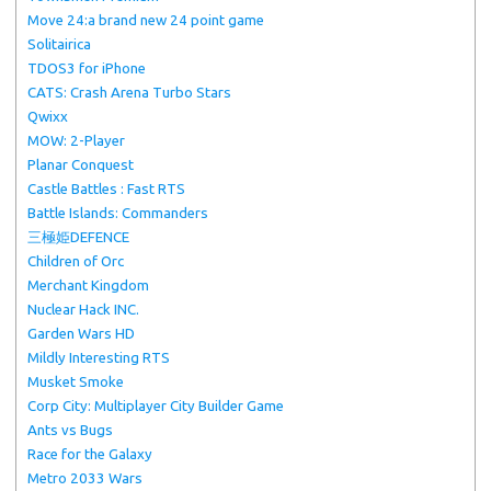
Move 24:a brand new 24 point game
Solitairica
TDOS3 for iPhone
CATS: Crash Arena Turbo Stars
Qwixx
MOW: 2-Player
Planar Conquest
Castle Battles : Fast RTS
Battle Islands: Commanders
三極姫DEFENCE
Children of Orc
Merchant Kingdom
Nuclear Hack INC.
Garden Wars HD
Mildly Interesting RTS
Musket Smoke
Corp City: Multiplayer City Builder Game
Ants vs Bugs
Race for the Galaxy
Metro 2033 Wars