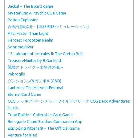
Jackal – The Board game
Mysterium: A Psychic Clue Game
Potion Explosion
合戦-戦国絵巻-【本格戦略シミュレーション】
FTL: Faster Than Light
Heroes: Forgotten Realm
Soorimo River
12 Labours of Hercules II: The Cretan Bull
TreasureHunter by R.Garfield
戦艦ストライク～太平洋の魂～
Imbroglio
ダンジョンズ&ガンボル(G&D)
Lanterns: The Harvest Festival
Eternal Card Game
CCG デッキアドベンチャー ワイルドアリーナ CCG Deck Adventures
Duels
Triad Battle – Collectible Card Game
Renegade Game Studios Companion App
Exploding Kittens® – The Official Game
Venture for iPad