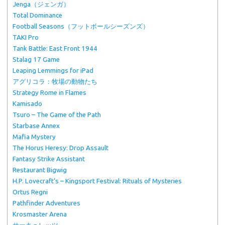
Jenga（ジェンガ）
Total Dominance
Football Seasons（フットボールシーズンズ）
TAKI Pro
Tank Battle: East Front 1944
Stalag 17 Game
Leaping Lemmings for iPad
アグリコラ：牧場の動物たち
Strategy Rome in Flames
Kamisado
Tsuro – The Game of the Path
Starbase Annex
Mafia Mystery
The Horus Heresy: Drop Assault
Fantasy Strike Assistant
Restaurant Bigwig
H.P. Lovecraft’s – Kingsport Festival: Rituals of Mysteries
Ortus Regni
Pathfinder Adventures
Krosmaster Arena