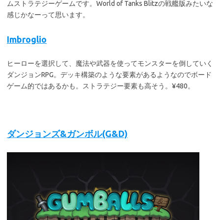
ムストラテジーゲームです。World of Tanks Blitzの戦艦版みたいな
感じかなーって思います。
Imbroglio
ヒーローを選択して、魔法や武器を使ってモンスターを倒していく
ダンジョンRPG。デッキ構築のような要素があるようなのでボード
ゲーム的ではあるかも。ストラテジー要素も高そう。¥480。
ダンジョンズ&ガンボル(G&D)