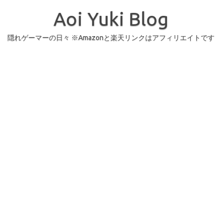
コ
ン
Aoi Yuki Blog
テ
ン
ツ
へ
隠れゲーマーの日々 ※Amazonと楽天リンクはアフィリエイトです
ス
キ
ッ
プ