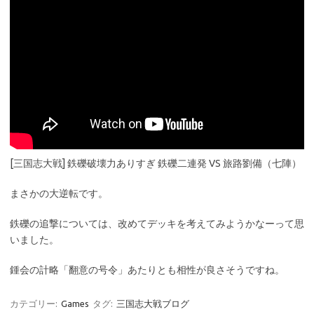
[三国志大戦] 鉄礫破壊力ありすぎ 鉄礫二連発 VS 旅路劉備（七陣）
まさかの大逆転です。
鉄礫の追撃については、改めてデッキを考えてみようかなーって思
いました。
鍾会の計略「翻意の号令」あたりとも相性が良さそうですね。
カテゴリー:
Games
タグ:
三国志大戦ブログ