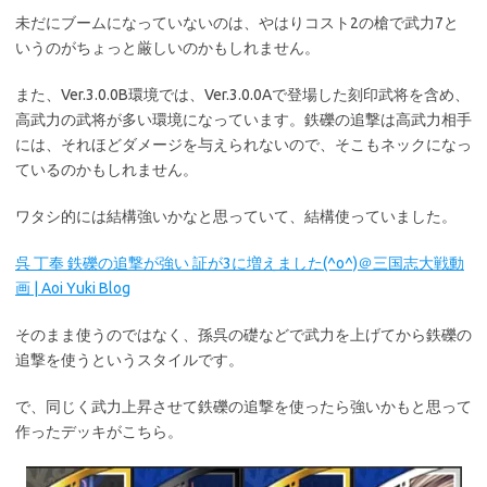
未だにブームになっていないのは、やはりコスト2の槍で武力7と
いうのがちょっと厳しいのかもしれません。
また、Ver.3.0.0B環境では、Ver.3.0.0Aで登場した刻印武将を含め、
高武力の武将が多い環境になっています。鉄礫の追撃は高武力相手
には、それほどダメージを与えられないので、そこもネックになっ
ているのかもしれません。
ワタシ的には結構強いかなと思っていて、結構使っていました。
呉 丁奉 鉄礫の追撃が強い 証が3に増えました(^o^)＠三国志大戦動
画 | Aoi Yuki Blog
そのまま使うのではなく、孫呉の礎などで武力を上げてから鉄礫の
追撃を使うというスタイルです。
で、同じく武力上昇させて鉄礫の追撃を使ったら強いかもと思って
作ったデッキがこちら。