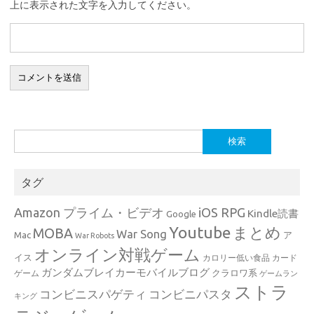
上に表示された文字を入力してください。
検
索:
タグ
Amazon プライム・ビデオ
iOS RPG
Kindle読書
Google
Youtube
まとめ
MOBA
War Song
Mac
ア
War Robots
オンライン対戦ゲーム
イス
カロリー低い食品
カード
ガンダムブレイカーモバイルブログ
クラロワ系
ゲーム
ゲームラン
ストラ
コンビニスパゲティ
コンビニパスタ
キング