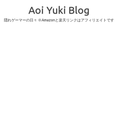
コ
ン
Aoi Yuki Blog
テ
ン
ツ
へ
隠れゲーマーの日々 ※Amazonと楽天リンクはアフィリエイトです
ス
キ
ッ
プ