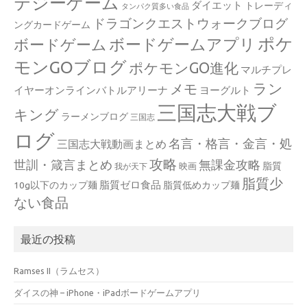
テジーゲーム
ダイエット
トレーディ
タンパク質多い食品
ドラゴンクエストウォークブログ
ングカードゲーム
ポケ
ボードゲームアプリ
ボードゲーム
モンGOブログ
ポケモンGO進化
マルチプレ
ラン
メモ
イヤーオンラインバトルアリーナ
ヨーグルト
三国志大戦ブ
キング
ラーメンブログ
三国志
ログ
名言・格言・金言・処
三国志大戦動画まとめ
攻略
世訓・箴言まとめ
無課金攻略
脂質
映画
我が天下
脂質少
脂質ゼロ食品
10g以下のカップ麺
脂質低めカップ麺
ない食品
最近の投稿
Ramses II（ラムセス）
ダイスの神 – iPhone・iPadボードゲームアプリ