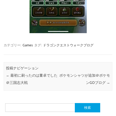
カテゴリー:
Games
タグ:
ドラゴンクエストウォークブログ
投稿ナビゲーション
←
最初に刷ったのは董卓でした
ポケモンシャツが追加＠ポケモ
＠三国志大戦
ンGOブログ
→
検
索: