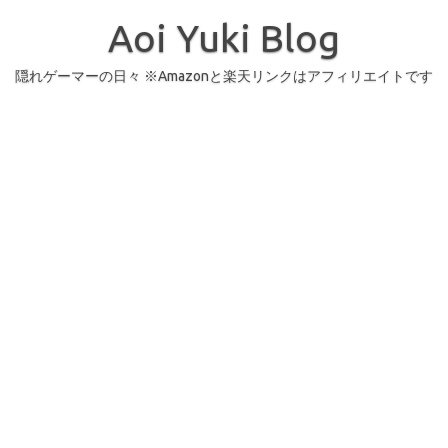
コ
ン
Aoi Yuki Blog
テ
ン
ツ
へ
隠れゲーマーの日々 ※Amazonと楽天リンクはアフィリエイトです
ス
キ
ッ
プ