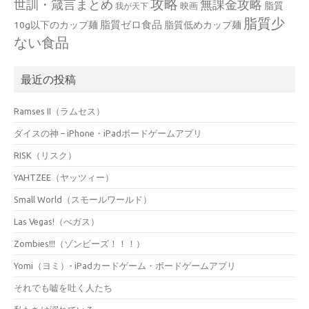
攻略
世訓・箴言まとめ
無課金攻略
脂質
映画
我が天下
脂質少
脂質ゼロ食品
10g以下のカップ麺
脂質低めカップ麺
ない食品
最近の投稿
Ramses II（ラムセス）
ダイスの神 – iPhone・iPadボードゲームアプリ
RISK（リスク）
YAHTZEE（ヤッツィー）
Small World（スモールワールド）
Las Vegas!（べガス）
Zombies!!!（ゾンビーズ！！！）
Yomi（ヨミ）- iPadカードゲーム・ボードゲームアプリ
それでも嘘を吐く人たち