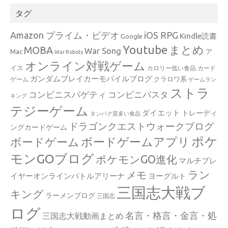
タグ
Amazon プライム・ビデオ
iOS RPG
Kindle読書
Google
Youtube
まとめ
MOBA
War Song
Mac
ア
War Robots
オンライン対戦ゲーム
イス
カロリー低い食品
カード
ガンダムブレイカーモバイルブログ
クラロワ系
ゲーム
ゲームラン
ストラ
コンビニスパゲティ
コンビニパスタ
キング
テジーゲーム
ダイエット
トレーディ
タンパク質多い食品
ドラゴンクエストウォークブログ
ングカードゲーム
ポケ
ボードゲームアプリ
ボードゲーム
モンGOブログ
ポケモンGO進化
マルチプレ
ラン
メモ
イヤーオンラインバトルアリーナ
ヨーグルト
三国志大戦ブ
キング
ラーメンブログ
三国志
ログ
名言・格言・金言・処
三国志大戦動画まとめ