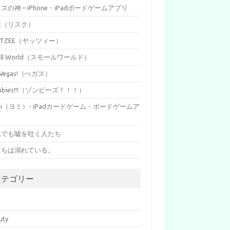
イスの神 – iPhone・iPadボードゲームアプリ
SK（リスク）
HTZEE（ヤッツィー）
all World（スモールワールド）
s Vegas!（べガス）
mbies!!!（ゾンビーズ！！！）
mi（ヨミ）- iPadカードゲーム・ボードゲームア
リ
れでも嘘を吐く人たち
たちは溺れている。
カテゴリー
p
uty