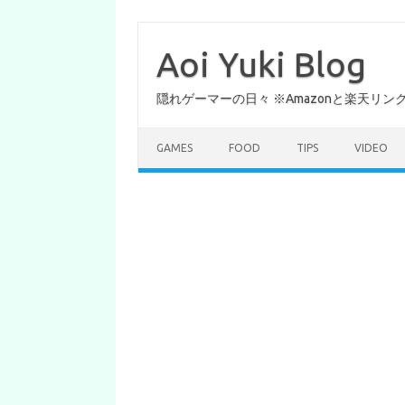
コ
ン
テ
Aoi Yuki Blog
ン
ツ
へ
隠れゲーマーの日々 ※Amazonと楽天リ
ス
キ
ッ
プ
GAMES
FOOD
TIPS
VIDEO