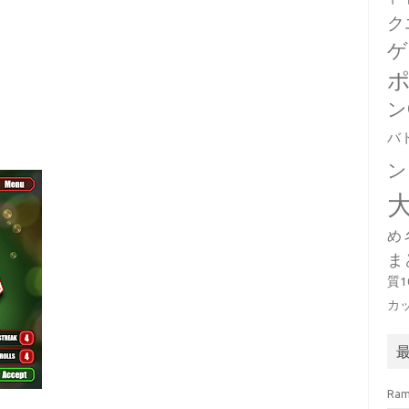
ク
ゲ
ン
バ
。
ン
め
ま
質
カ
Ra