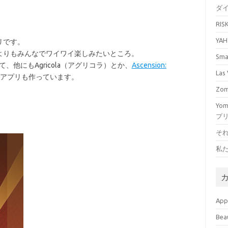
ダ
RI
YA
リです。
よりもみんなでワイワイ楽しみたいところ。
Sm
ていて、他にもAgricola（アグリコラ）とか、
Ascension:
La
アプリも作っています。
Zo
Yo
プ
そ
私
Ap
Bea