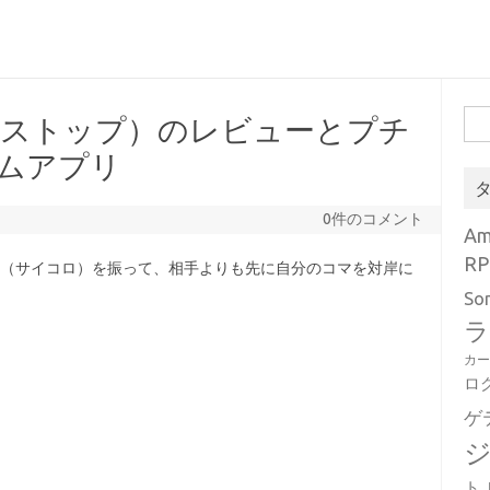
検
キャントストップ）のレビューとプチ
索:
ームアプリ
0件のコメント
A
RP
、ダイス（サイコロ）を振って、相手よりも先に自分のコマを対岸に
So
ラ
カ
ロ
ゲ
ト