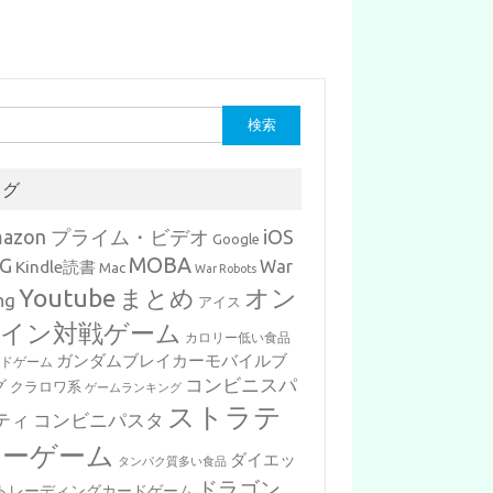
タグ
mazon プライム・ビデオ
iOS
Google
MOBA
G
War
Kindle読書
Mac
War Robots
Youtube
まとめ
オン
ng
アイス
イン対戦ゲーム
カロリー低い食品
ガンダムブレイカーモバイルブ
ードゲーム
コンビニスパ
グ
クラロワ系
ゲームランキング
ストラテ
ティ
コンビニパスタ
ジーゲーム
ダイエッ
タンパク質多い食品
ドラゴン
トレーディングカードゲーム