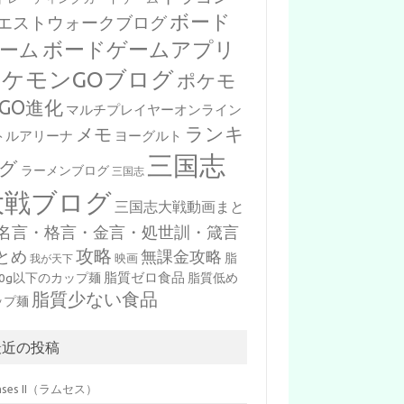
ボード
エストウォークブログ
ボードゲームアプリ
ーム
ポケモンGOブログ
ポケモ
GO進化
マルチプレイヤーオンライン
ランキ
メモ
トルアリーナ
ヨーグルト
三国志
グ
ラーメンブログ
三国志
大戦ブログ
三国志大戦動画まと
名言・格言・金言・処世訓・箴言
攻略
とめ
無課金攻略
脂
映画
我が天下
脂質ゼロ食品
10g以下のカップ麺
脂質低め
脂質少ない食品
ップ麺
最近の投稿
mses II（ラムセス）