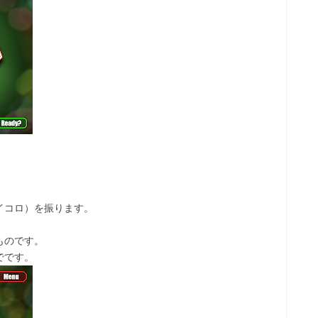
イコロ）を振ります。
ものです。
でです。