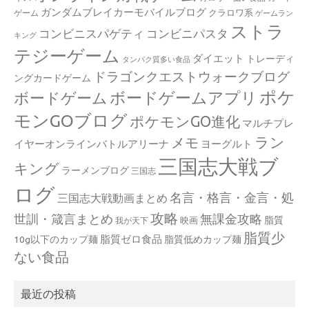
ガンダムブレイカーモバイルブログ
クラロワ系
ゲーム
ゲームラン
ストラ
コンビニスパゲティ
コンビニパスタ
キング
テジーゲーム
ダイエット
トレーディ
タンパク質多い食品
ドラゴンクエストウォークブログ
ングカードゲーム
ポケ
ボードゲームアプリ
ボードゲーム
モンGOブログ
ポケモンGO進化
マルチプレ
ラン
メモ
イヤーオンラインバトルアリーナ
ヨーグルト
三国志大戦ブ
キング
ラーメンブログ
三国志
ログ
名言・格言・金言・処
三国志大戦動画まとめ
攻略
世訓・箴言まとめ
無課金攻略
脂質
映画
我が天下
脂質少
脂質ゼロ食品
10g以下のカップ麺
脂質低めカップ麺
ない食品
最近の投稿