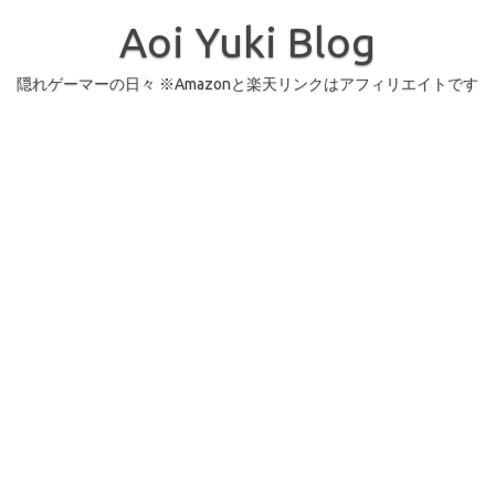
コ
ン
Aoi Yuki Blog
テ
ン
ツ
へ
隠れゲーマーの日々 ※Amazonと楽天リンクはアフィリエイトです
ス
キ
ッ
プ