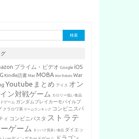
タグ
mazon プライム・ビデオ
iOS
Google
MOBA
G
War
Kindle読書
Mac
War Robots
Youtube
まとめ
オン
ng
アイス
イン対戦ゲーム
カロリー低い食品
ガンダムブレイカーモバイルブ
ードゲーム
コンビニスパ
グ
クラロワ系
ゲームランキング
ストラテ
ティ
コンビニパスタ
ジーゲーム
ダイエッ
タンパク質多い食品
ドラゴン
トレーディングカードゲーム