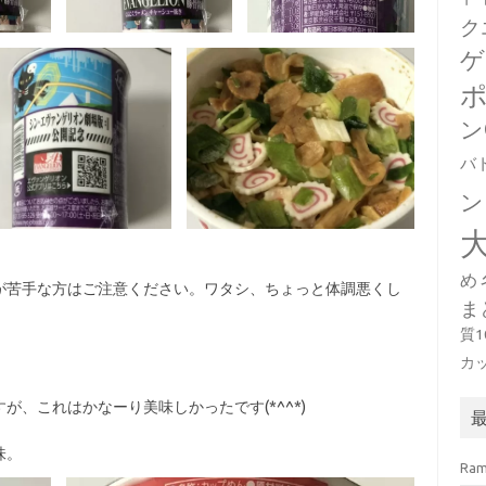
ク
ゲ
ン
バ
ン
め
が苦手な方はご注意ください。ワタシ、ちょっと体調悪くし
ま
質
カ
、これはかなーり美味しかったです(*^^*)
味。
Ra