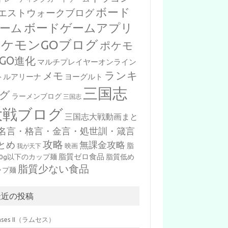
ボード
エストウォークブログ
ボードゲームアプリ
ーム
ポケモンGOブログ
ポケモ
GO進化
マルチプレイヤーオンライン
ランキ
メモ
トルアリーナ
ヨーグルト
三国志
グ
ラーメンブログ
三国志
大戦ブログ
三国志大戦動画まと
名言・格言・金言・処世訓・箴言
攻略
とめ
無課金攻略
脂
映画
我が天下
脂質ゼロ食品
10g以下のカップ麺
脂質低め
脂質少ない食品
ップ麺
最近の投稿
mses II（ラムセス）