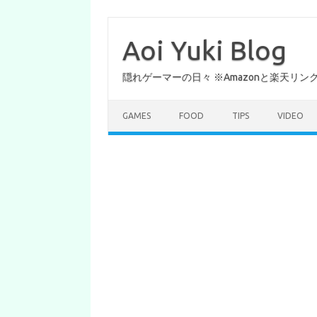
コ
ン
テ
Aoi Yuki Blog
ン
ツ
へ
隠れゲーマーの日々 ※Amazonと楽天リ
ス
キ
ッ
プ
GAMES
FOOD
TIPS
VIDEO