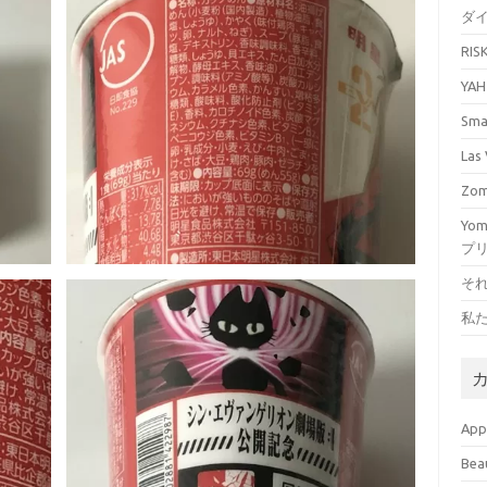
ダ
RI
YA
Sm
La
Zo
Yo
プ
そ
私
Ap
Bea