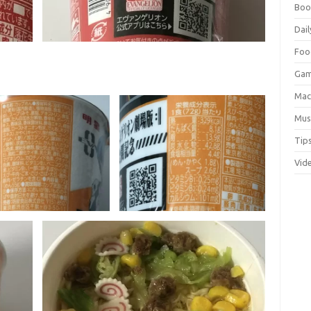
Boo
Dail
Foo
Ga
Ma
Mus
Tip
Vid