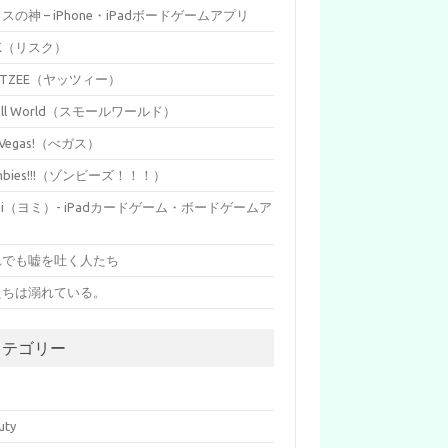
イスの神 – iPhone・iPadボードゲームアプリ
SK（リスク）
HTZEE（ヤッツィー）
all World（スモールワールド）
s Vegas!（べガス）
mbies!!!（ゾンビーズ！！！）
mi（ヨミ）- iPadカードゲーム・ボードゲームア
リ
れでも嘘を吐く人たち
たちは溺れている。
カテゴリー
p
uty