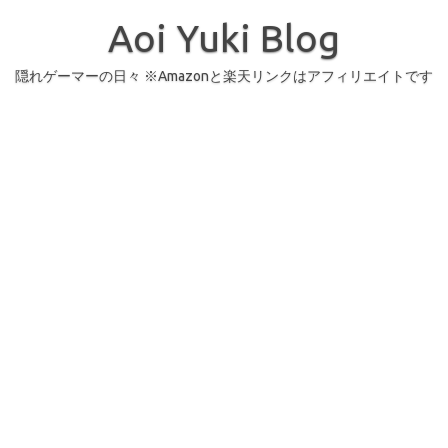
コ
ン
Aoi Yuki Blog
テ
ン
ツ
へ
隠れゲーマーの日々 ※Amazonと楽天リンクはアフィリエイトです
ス
キ
ッ
プ