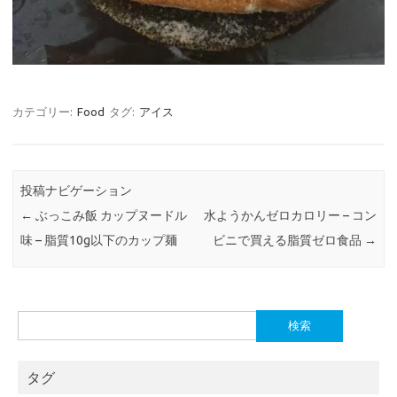
カテゴリー:
Food
タグ:
アイス
投稿ナビゲーション
←
ぶっこみ飯 カップヌードル
水ようかんゼロカロリー – コン
味 – 脂質10g以下のカップ麺
ビニで買える脂質ゼロ食品
→
検
索:
タグ