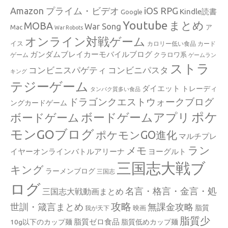
Amazon プライム・ビデオ
iOS RPG
Kindle読書
Google
Youtube
まとめ
MOBA
War Song
Mac
ア
War Robots
オンライン対戦ゲーム
イス
カロリー低い食品
カード
ガンダムブレイカーモバイルブログ
クラロワ系
ゲーム
ゲームラン
ストラ
コンビニスパゲティ
コンビニパスタ
キング
テジーゲーム
ダイエット
トレーディ
タンパク質多い食品
ドラゴンクエストウォークブログ
ングカードゲーム
ポケ
ボードゲームアプリ
ボードゲーム
モンGOブログ
ポケモンGO進化
マルチプレ
ラン
メモ
イヤーオンラインバトルアリーナ
ヨーグルト
三国志大戦ブ
キング
ラーメンブログ
三国志
ログ
名言・格言・金言・処
三国志大戦動画まとめ
攻略
世訓・箴言まとめ
無課金攻略
脂質
映画
我が天下
脂質少
脂質ゼロ食品
10g以下のカップ麺
脂質低めカップ麺