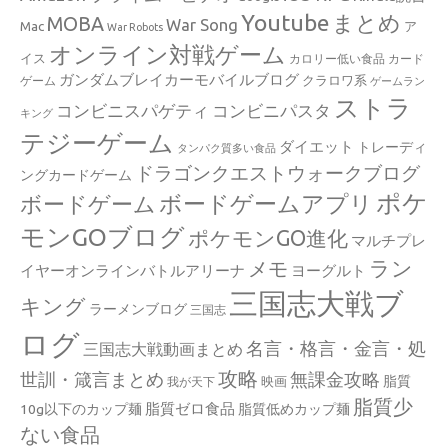
Youtube
まとめ
MOBA
War Song
Mac
ア
War Robots
オンライン対戦ゲーム
イス
カロリー低い食品
カード
ガンダムブレイカーモバイルブログ
クラロワ系
ゲーム
ゲームラン
ストラ
コンビニスパゲティ
コンビニパスタ
キング
テジーゲーム
ダイエット
トレーディ
タンパク質多い食品
ドラゴンクエストウォークブログ
ングカードゲーム
ポケ
ボードゲームアプリ
ボードゲーム
モンGOブログ
ポケモンGO進化
マルチプレ
ラン
メモ
イヤーオンラインバトルアリーナ
ヨーグルト
三国志大戦ブ
キング
ラーメンブログ
三国志
ログ
名言・格言・金言・処
三国志大戦動画まとめ
攻略
世訓・箴言まとめ
無課金攻略
脂質
映画
我が天下
脂質少
脂質ゼロ食品
10g以下のカップ麺
脂質低めカップ麺
ない食品