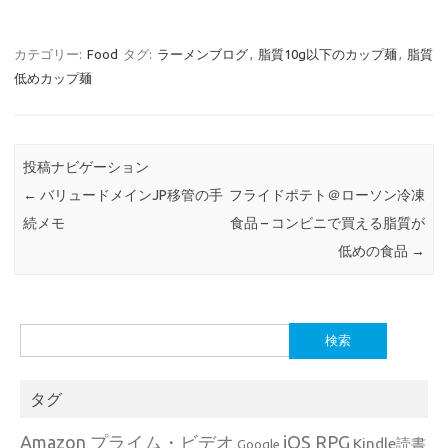
カテゴリー:
Food
タグ:
ラーメンブログ
,
脂質10g以下のカップ麺
,
脂質
低めカップ麺
投稿ナビゲーション
←
バリュードメインJP移管の手
フライドポテト＠ローソン冷凍
続メモ
食品 – コンビニで買える脂質が
低めの食品
→
検
索:
タグ
Amazon プライム・ビデオ
iOS RPG
Kindle読書
Google