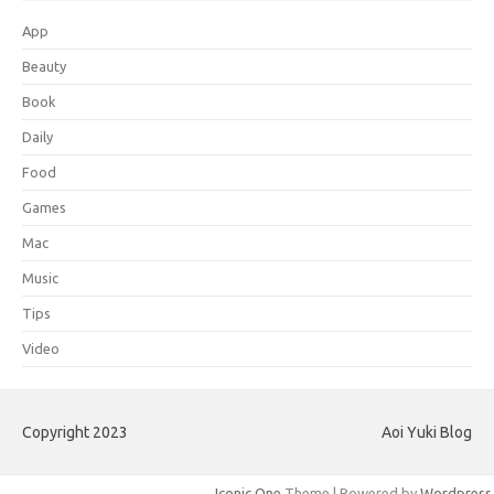
App
Beauty
Book
Daily
Food
Games
Mac
Music
Tips
Video
Copyright 2023
Aoi Yuki Blog
Iconic One
Theme | Powered by
Wordpress