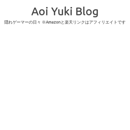
コ
ン
Aoi Yuki Blog
テ
ン
ツ
へ
隠れゲーマーの日々 ※Amazonと楽天リンクはアフィリエイトです
ス
キ
ッ
プ