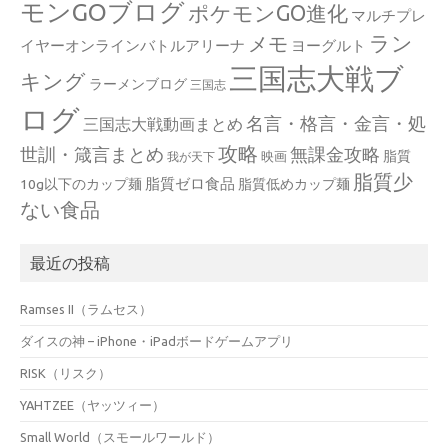
モンGOブログ
ポケモンGO進化
マルチプレ
ラン
メモ
イヤーオンラインバトルアリーナ
ヨーグルト
三国志大戦ブ
キング
ラーメンブログ
三国志
ログ
名言・格言・金言・処
三国志大戦動画まとめ
攻略
世訓・箴言まとめ
無課金攻略
脂質
映画
我が天下
脂質少
脂質ゼロ食品
10g以下のカップ麺
脂質低めカップ麺
ない食品
最近の投稿
Ramses II（ラムセス）
ダイスの神 – iPhone・iPadボードゲームアプリ
RISK（リスク）
YAHTZEE（ヤッツィー）
Small World（スモールワールド）