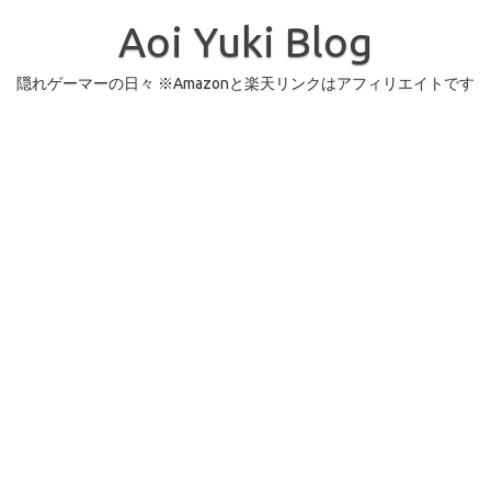
コ
ン
Aoi Yuki Blog
テ
ン
ツ
へ
隠れゲーマーの日々 ※Amazonと楽天リンクはアフィリエイトです
ス
キ
ッ
プ