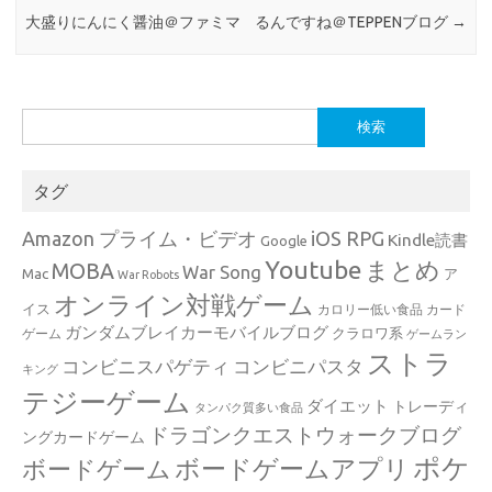
大盛りにんにく醤油＠ファミマ
るんですね＠TEPPENブログ
→
検
索:
タグ
Amazon プライム・ビデオ
iOS RPG
Kindle読書
Google
Youtube
まとめ
MOBA
War Song
Mac
ア
War Robots
オンライン対戦ゲーム
イス
カロリー低い食品
カード
ガンダムブレイカーモバイルブログ
クラロワ系
ゲーム
ゲームラン
ストラ
コンビニスパゲティ
コンビニパスタ
キング
テジーゲーム
ダイエット
トレーディ
タンパク質多い食品
ドラゴンクエストウォークブログ
ングカードゲーム
ポケ
ボードゲームアプリ
ボードゲーム