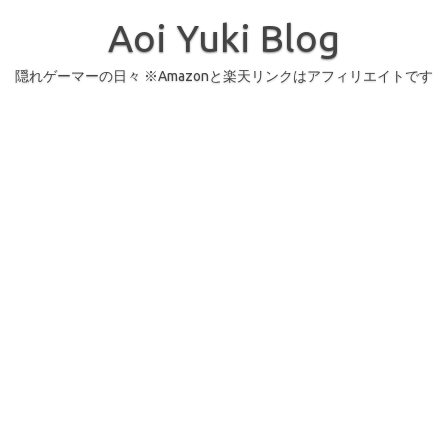
コ
ン
Aoi Yuki Blog
テ
ン
ツ
へ
隠れゲーマーの日々 ※Amazonと楽天リンクはアフィリエイトです
ス
キ
ッ
プ