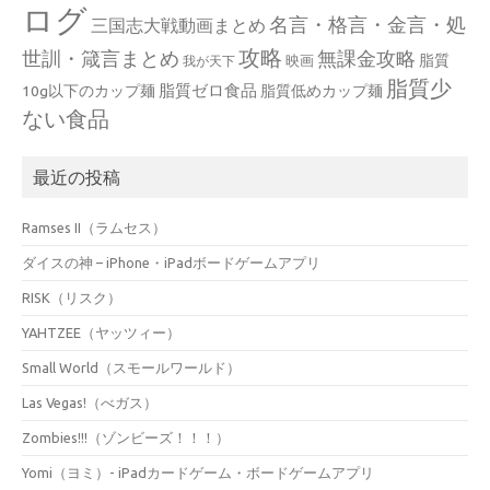
ログ
名言・格言・金言・処
三国志大戦動画まとめ
攻略
世訓・箴言まとめ
無課金攻略
脂質
映画
我が天下
脂質少
脂質ゼロ食品
10g以下のカップ麺
脂質低めカップ麺
ない食品
最近の投稿
Ramses II（ラムセス）
ダイスの神 – iPhone・iPadボードゲームアプリ
RISK（リスク）
YAHTZEE（ヤッツィー）
Small World（スモールワールド）
Las Vegas!（べガス）
Zombies!!!（ゾンビーズ！！！）
Yomi（ヨミ）- iPadカードゲーム・ボードゲームアプリ