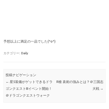
予想以上に満足の一品でした(^o^)
カテゴリー:
Daily
投稿ナビゲーション
←
星5装備がゲットできるドラ
R槍 袁術の強みとは？＠三国志
ゴンクエストIIIイベント開始！
大戦
→
＠ドラゴンクエストウォーク