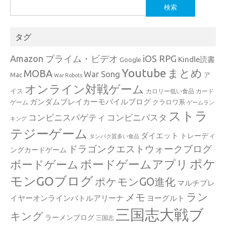
検
索:
タグ
Amazon プライム・ビデオ
iOS RPG
Kindle読書
Google
Youtube
まとめ
MOBA
War Song
Mac
ア
War Robots
オンライン対戦ゲーム
イス
カロリー低い食品
カード
ガンダムブレイカーモバイルブログ
クラロワ系
ゲーム
ゲームラン
ストラ
コンビニスパゲティ
コンビニパスタ
キング
テジーゲーム
ダイエット
トレーディ
タンパク質多い食品
ドラゴンクエストウォークブログ
ングカードゲーム
ポケ
ボードゲームアプリ
ボードゲーム
モンGOブログ
ポケモンGO進化
マルチプレ
ラン
メモ
イヤーオンラインバトルアリーナ
ヨーグルト
三国志大戦ブ
キング
ラーメンブログ
三国志