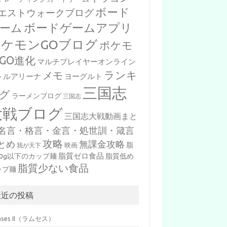
ボード
エストウォークブログ
ボードゲームアプリ
ーム
ポケモンGOブログ
ポケモ
GO進化
マルチプレイヤーオンライン
ランキ
メモ
トルアリーナ
ヨーグルト
三国志
グ
ラーメンブログ
三国志
大戦ブログ
三国志大戦動画まと
名言・格言・金言・処世訓・箴言
攻略
とめ
無課金攻略
脂
映画
我が天下
脂質ゼロ食品
10g以下のカップ麺
脂質低め
脂質少ない食品
ップ麺
最近の投稿
mses II（ラムセス）