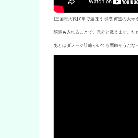
[三国志大戦] C単で遊ぼう 群漢 何進の大号
騎馬も入れることで、意外と戦えます。ただ、
あとはダメージ計略がいても面白そうだな