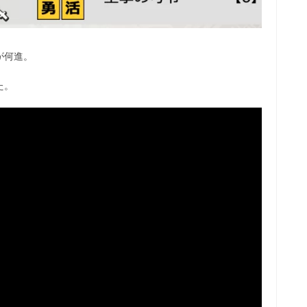
が何進。
た。