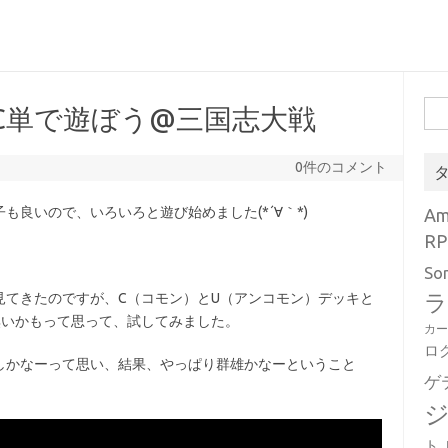
検
C単で遊ぼう@三国志大戦
索:
0件のコメント
良いので、いろいろと遊び始めました(*´∀｀*)
A
RP
So
見てきたのですが、C（コモン）とU（アンコモン）デッキと
ラ
無いかもって思って、試してみました。
カ
ロ
しかなーって思い、結果、やっぱり群雄かなーということ
ゲ
ト