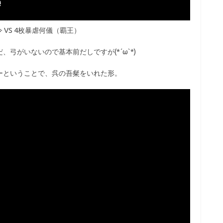
令 VS 4枚暴虐何儀（覇王）
弓がいないので基本前だしですが(*´ω`*)
ーということで、呉の吾粲をいれた形。