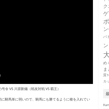
ク
ゲ
ン
バ
ン
め
ま
質
カ
の号令 VS 川原劉備（戦友対戦 VS 覇王）
的に騎馬単に弱いので、騎馬にも勝てるように槍を入れてい
Ra