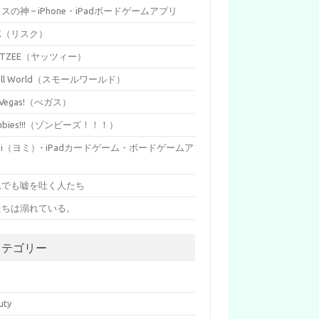
イスの神 – iPhone・iPadボードゲームアプリ
SK（リスク）
HTZEE（ヤッツィー）
all World（スモールワールド）
s Vegas!（べガス）
mbies!!!（ゾンビーズ！！！）
mi（ヨミ）- iPadカードゲーム・ボードゲームア
リ
れでも嘘を吐く人たち
たちは溺れている。
カテゴリー
p
uty