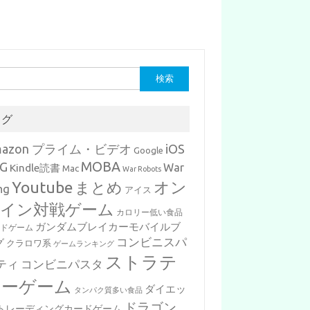
タグ
mazon プライム・ビデオ
iOS
Google
MOBA
G
War
Kindle読書
Mac
War Robots
Youtube
まとめ
オン
ng
アイス
イン対戦ゲーム
カロリー低い食品
ガンダムブレイカーモバイルブ
ードゲーム
コンビニスパ
グ
クラロワ系
ゲームランキング
ストラテ
ティ
コンビニパスタ
ジーゲーム
ダイエッ
タンパク質多い食品
ドラゴン
トレーディングカードゲーム