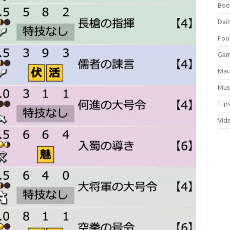
Boo
Dail
Foo
Ga
Ma
Mus
Tip
Vid