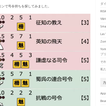
ダ
モンで号令持ちを探してみました。
RI
YA
Sm
La
Zo
Yo
プ
そ
私
Ap
Bea