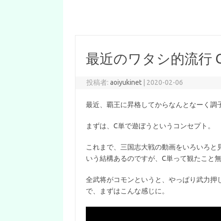
最近のワタシ的流行 
投稿者:
aoiyukinet
|
2020-02-06
最近、覇王に昇格してからなんとなーく調子も
まずは、C単で遊ぼうというコンセプト。
これまで、三国志大戦の動画をいろいろと
いう結構あるのですが、C単って観たこと
全武将がコモンというと、やっぱり武力押
で、まずはこんな感じに。