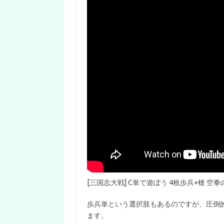
[三国志大戦] C単で遊ぼう 4枚歩兵+槍 空拳
歩兵単という選択肢もあるのですが、圧倒
ます。