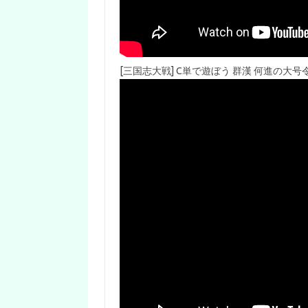
[三国志大戦] C単で遊ぼう 群漢 何進の大号令