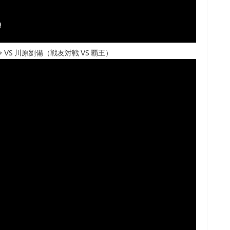
 VS 川原劉備（戦友対戦 VS 覇王）