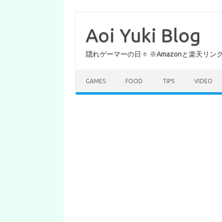
コ
ン
テ
Aoi Yuki Blog
ン
ツ
へ
隠れゲーマーの日々 ※Amazonと楽天リ
ス
キ
ッ
プ
GAMES
FOOD
TIPS
VIDEO