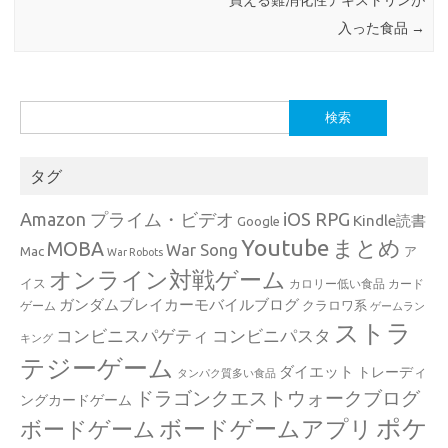
買える難消化性デキストリンが
入った食品
→
検
索:
タグ
Amazon プライム・ビデオ
iOS RPG
Kindle読書
Google
Youtube
まとめ
MOBA
War Song
Mac
ア
War Robots
オンライン対戦ゲーム
イス
カロリー低い食品
カード
ガンダムブレイカーモバイルブログ
クラロワ系
ゲーム
ゲームラン
ストラ
コンビニスパゲティ
コンビニパスタ
キング
テジーゲーム
ダイエット
トレーディ
タンパク質多い食品
ドラゴンクエストウォークブログ
ングカードゲーム
ポケ
ボードゲームアプリ
ボードゲーム