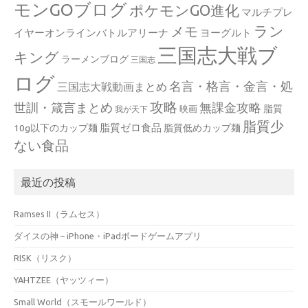
モンGOブログ
ポケモンGO進化
マルチプレ
ラン
メモ
イヤーオンラインバトルアリーナ
ヨーグルト
三国志大戦ブ
キング
ラーメンブログ
三国志
ログ
名言・格言・金言・処
三国志大戦動画まとめ
攻略
世訓・箴言まとめ
無課金攻略
脂質
映画
我が天下
脂質少
脂質ゼロ食品
10g以下のカップ麺
脂質低めカップ麺
ない食品
最近の投稿
Ramses II（ラムセス）
ダイスの神 – iPhone・iPadボードゲームアプリ
RISK（リスク）
YAHTZEE（ヤッツィー）
Small World（スモールワールド）