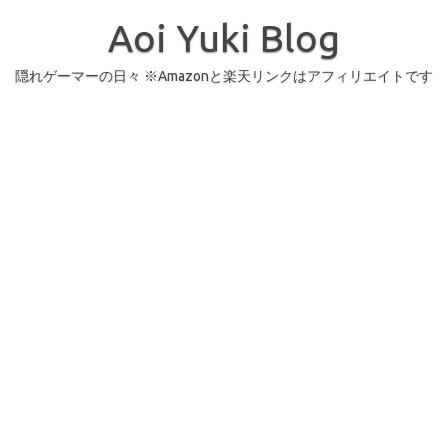
コ
ン
Aoi Yuki Blog
テ
ン
ツ
へ
隠れゲーマーの日々 ※Amazonと楽天リンクはアフィリエイトです
ス
キ
ッ
プ