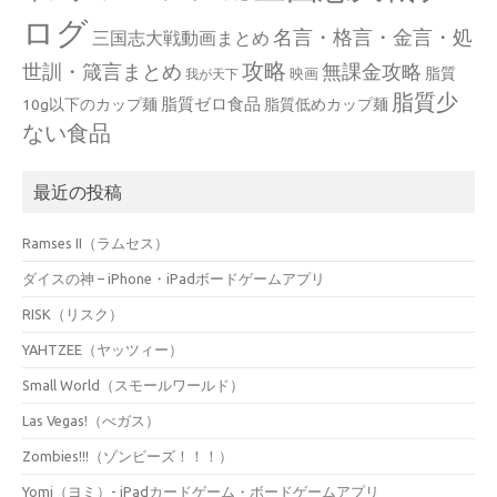
ログ
名言・格言・金言・処
三国志大戦動画まとめ
攻略
世訓・箴言まとめ
無課金攻略
脂質
映画
我が天下
脂質少
脂質ゼロ食品
10g以下のカップ麺
脂質低めカップ麺
ない食品
最近の投稿
Ramses II（ラムセス）
ダイスの神 – iPhone・iPadボードゲームアプリ
RISK（リスク）
YAHTZEE（ヤッツィー）
Small World（スモールワールド）
Las Vegas!（べガス）
Zombies!!!（ゾンビーズ！！！）
Yomi（ヨミ）- iPadカードゲーム・ボードゲームアプリ