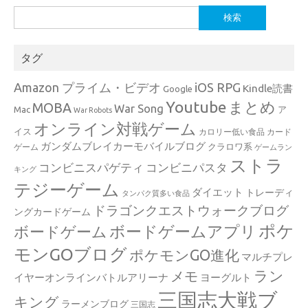
検
索:
タグ
Amazon プライム・ビデオ
iOS RPG
Kindle読書
Google
Youtube
まとめ
MOBA
War Song
Mac
ア
War Robots
オンライン対戦ゲーム
イス
カロリー低い食品
カード
ガンダムブレイカーモバイルブログ
クラロワ系
ゲーム
ゲームラン
ストラ
コンビニスパゲティ
コンビニパスタ
キング
テジーゲーム
ダイエット
トレーディ
タンパク質多い食品
ドラゴンクエストウォークブログ
ングカードゲーム
ポケ
ボードゲームアプリ
ボードゲーム
モンGOブログ
ポケモンGO進化
マルチプレ
ラン
メモ
イヤーオンラインバトルアリーナ
ヨーグルト
三国志大戦ブ
キング
ラーメンブログ
三国志