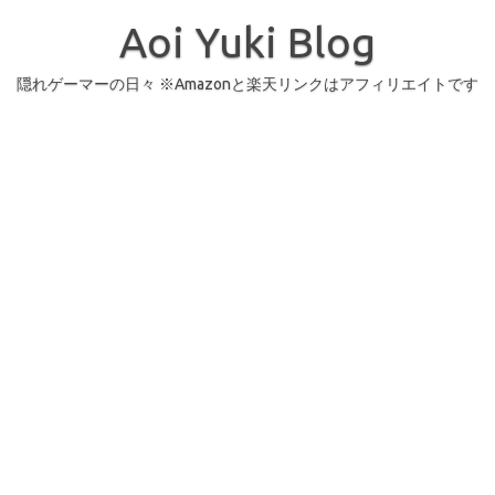
コ
ン
Aoi Yuki Blog
テ
ン
ツ
へ
隠れゲーマーの日々 ※Amazonと楽天リンクはアフィリエイトです
ス
キ
ッ
プ