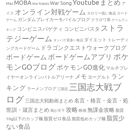
Youtube
まとめ
MOBA
War Song
Mac
ア
War Robots
オンライン対戦ゲーム
イス
カロリー低い食品
カード
ガンダムブレイカーモバイルブログ
クラロワ系
ゲーム
ゲームラン
ストラ
コンビニスパゲティ
コンビニパスタ
キング
テジーゲーム
ダイエット
トレーディ
タンパク質多い食品
ドラゴンクエストウォークブログ
ングカードゲーム
ポケ
ボードゲームアプリ
ボードゲーム
モンGOブログ
ポケモンGO進化
マルチプレ
ラン
メモ
イヤーオンラインバトルアリーナ
ヨーグルト
三国志大戦ブ
キング
ラーメンブログ
三国志
ログ
名言・格言・金言・処
三国志大戦動画まとめ
攻略
世訓・箴言まとめ
無課金攻略
脂質
映画
我が天下
脂質少
脂質ゼロ食品
10g以下のカップ麺
脂質低めカップ麺
ない食品