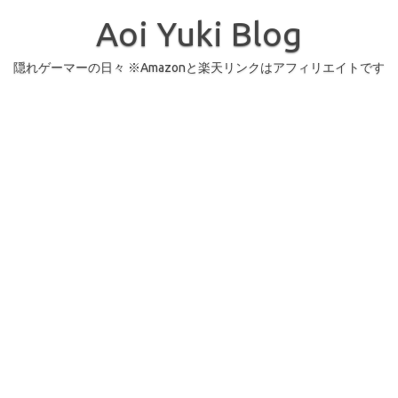
コ
ン
Aoi Yuki Blog
テ
ン
ツ
へ
隠れゲーマーの日々 ※Amazonと楽天リンクはアフィリエイトです
ス
キ
ッ
プ