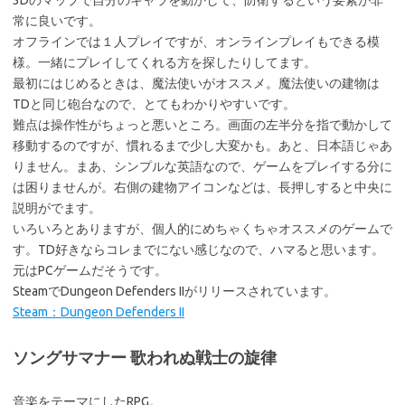
3Dのマップで自分のキャラを動かして、防衛するという要素が非
常に良いです。
オフラインでは１人プレイですが、オンラインプレイもできる模
様。一緒にプレイしてくれる方を探したりしてます。
最初にはじめるときは、魔法使いがオススメ。魔法使いの建物は
TDと同じ砲台なので、とてもわかりやすいです。
難点は操作性がちょっと悪いところ。画面の左半分を指で動かして
移動するのですが、慣れるまで少し大変かも。あと、日本語じゃあ
りません。まあ、シンプルな英語なので、ゲームをプレイする分に
は困りませんが。右側の建物アイコンなどは、長押しすると中央に
説明がでます。
いろいろとありますが、個人的にめちゃくちゃオススメのゲームで
す。TD好きならコレまでにない感じなので、ハマると思います。
元はPCゲームだそうです。
SteamでDungeon Defenders IIがリリースされています。
Steam：Dungeon Defenders II
ソングサマナー 歌われぬ戦士の旋律
音楽をテーマにしたRPG。