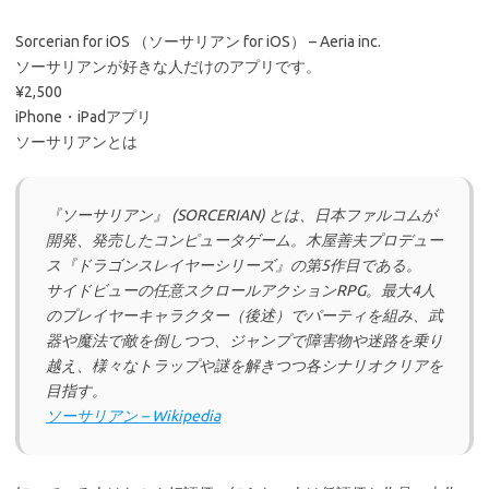
Sorcerian for iOS （ソーサリアン for iOS） – Aeria inc.
ソーサリアンが好きな人だけのアプリです。
¥2,500
iPhone・iPadアプリ
ソーサリアンとは
『ソーサリアン』 (SORCERIAN) とは、日本ファルコムが
開発、発売したコンピュータゲーム。木屋善夫プロデュー
ス『ドラゴンスレイヤーシリーズ』の第5作目である。
サイドビューの任意スクロールアクションRPG。最大4人
のプレイヤーキャラクター（後述）でパーティを組み、武
器や魔法で敵を倒しつつ、ジャンプで障害物や迷路を乗り
越え、様々なトラップや謎を解きつつ各シナリオクリアを
目指す。
ソーサリアン – Wikipedia