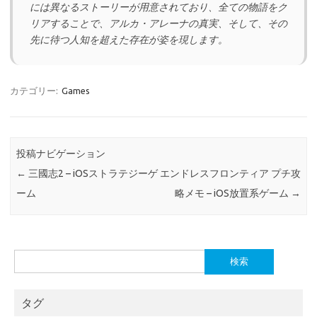
には異なるストーリーが用意されており、全ての物語をク
リアすることで、アルカ・アレーナの真実、そして、その
先に待つ人知を超えた存在が姿を現します。
カテゴリー:
Games
投稿ナビゲーション
←
三國志2 – iOSストラテジーゲ
エンドレスフロンティア プチ攻
ーム
略メモ – iOS放置系ゲーム
→
検
索:
タグ