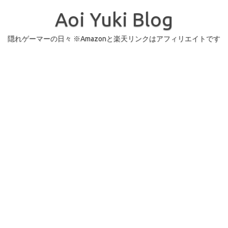
コ
ン
Aoi Yuki Blog
テ
ン
ツ
へ
隠れゲーマーの日々 ※Amazonと楽天リンクはアフィリエイトです
ス
キ
ッ
プ