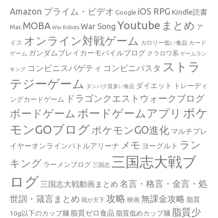
Amazon プライム・ビデオ
iOS RPG
Kindle読書
Google
Youtube
まとめ
MOBA
War Song
Mac
ア
War Robots
オンライン対戦ゲーム
イス
カロリー低い食品
カード
ガンダムブレイカーモバイルブログ
クラロワ系
ゲーム
ゲームラン
ストラ
コンビニスパゲティ
コンビニパスタ
キング
テジーゲーム
ダイエット
トレーディ
タンパク質多い食品
ドラゴンクエストウォークブログ
ングカードゲーム
ポケ
ボードゲームアプリ
ボードゲーム
モンGOブログ
ポケモンGO進化
マルチプレ
ラン
メモ
イヤーオンラインバトルアリーナ
ヨーグルト
三国志大戦ブ
キング
ラーメンブログ
三国志
ログ
名言・格言・金言・処
三国志大戦動画まとめ
攻略
世訓・箴言まとめ
無課金攻略
脂質
映画
我が天下
脂質少
脂質ゼロ食品
10g以下のカップ麺
脂質低めカップ麺