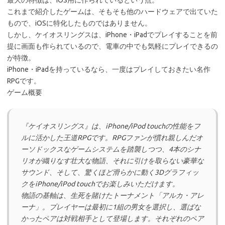
最大の特徴は、iOS用に作られているという点。
これまで紹介したゲームは、そもそも他のハードウェアで出ていた
もので、iOSに特化したものではありません。
しかし、ケイオスリングスは、iPhone・iPadでプレイすることを前
提に画面も作られているので、電車の中でも気軽にプレイできるの
が特徴。
iPhone・iPadを持っているなら、一度はプレイしておきたい名作
RPGです。
ゲーム概要
『ケイオスリングス』は、iPhone/iPod touchの性能をフ
ルに活かした王道RPGです。RPGファンが慣れ親しんだオ
ーソドックスなゲームシステムを踏襲しつつ、4本のシナ
リオが織りなす壮大な物語、それに引けを取らない豪華な
サウンド、そして、驚くほど滑らかに動く3Dグラフィッ
クをiPhone/iPod touchでお楽しみいただけます。
物語の基軸は、生死を賭けたトーナメント「アルカ・アレ
ーナ」。プレイヤーは最初に1組の男女を選択し、選ばな
かったペアは対戦相手として登場します。それぞれのペア