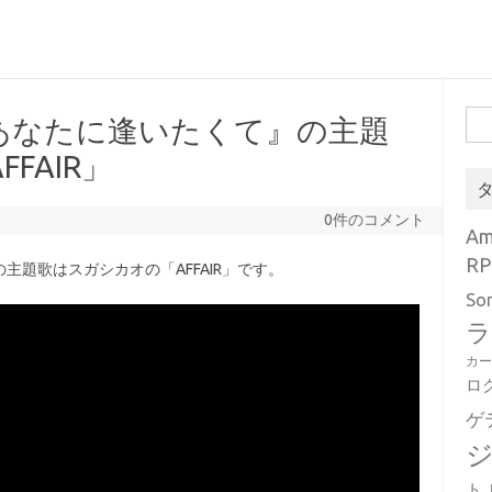
検
あなたに逢いたくて』の主題
索:
FAIR」
0件のコメント
A
RP
題歌はスガシカオの「AFFAIR」です。
So
ラ
カ
ロ
ゲ
ト