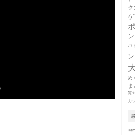
ク
ゲ
ン
バ
ン
め
ま
質
カ
Ra