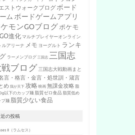
ボード
エストウォークブログ
ボードゲームアプリ
ーム
ポケモンGOブログ
ポケモ
GO進化
マルチプレイヤーオンライン
ランキ
メモ
トルアリーナ
ヨーグルト
三国志
グ
ラーメンブログ
三国志
大戦ブログ
三国志大戦動画まと
名言・格言・金言・処世訓・箴言
攻略
とめ
無課金攻略
脂
映画
我が天下
脂質ゼロ食品
10g以下のカップ麺
脂質低め
脂質少ない食品
ップ麺
最近の投稿
mses II（ラムセス）