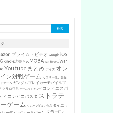
タグ
mazon プライム・ビデオ
iOS
Google
MOBA
G
War
Kindle読書
Mac
War Robots
Youtube
まとめ
オン
ng
アイス
イン対戦ゲーム
カロリー低い食品
ガンダムブレイカーモバイルブ
ードゲーム
コンビニスパ
グ
クラロワ系
ゲームランキング
ストラテ
ティ
コンビニパスタ
ジーゲーム
ダイエッ
タンパク質多い食品
ドラゴン
トレーディングカードゲーム