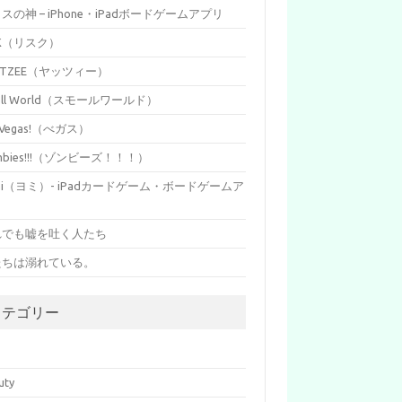
イスの神 – iPhone・iPadボードゲームアプリ
SK（リスク）
HTZEE（ヤッツィー）
all World（スモールワールド）
s Vegas!（べガス）
mbies!!!（ゾンビーズ！！！）
mi（ヨミ）- iPadカードゲーム・ボードゲームア
リ
れでも嘘を吐く人たち
たちは溺れている。
カテゴリー
p
uty