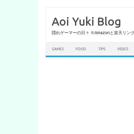
コ
ン
テ
Aoi Yuki Blog
ン
ツ
へ
隠れゲーマーの日々 ※Amazonと楽天リ
ス
キ
ッ
プ
GAMES
FOOD
TIPS
VIDEO