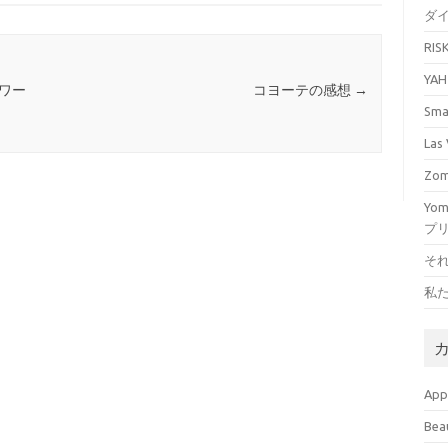
ダ
RI
YA
ワー
コヨーテの感想
→
Sm
La
Zo
Yo
プ
そ
私
Ap
Bea