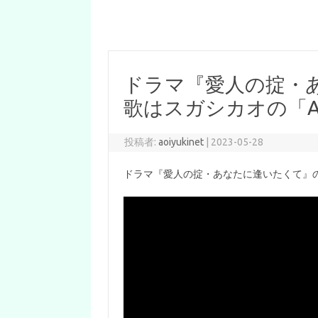
ドラマ『愛人の掟・
歌はスガシカオの「AF
投稿者:
aoiyukinet
|
2023-05-28
ドラマ『愛人の掟・あなたに逢いたくて』の主