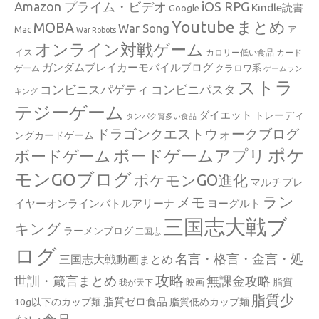
Amazon プライム・ビデオ
iOS RPG
Kindle読書
Google
Youtube
まとめ
MOBA
War Song
Mac
ア
War Robots
オンライン対戦ゲーム
イス
カロリー低い食品
カード
ガンダムブレイカーモバイルブログ
クラロワ系
ゲーム
ゲームラン
ストラ
コンビニスパゲティ
コンビニパスタ
キング
テジーゲーム
ダイエット
トレーディ
タンパク質多い食品
ドラゴンクエストウォークブログ
ングカードゲーム
ポケ
ボードゲームアプリ
ボードゲーム
モンGOブログ
ポケモンGO進化
マルチプレ
ラン
メモ
イヤーオンラインバトルアリーナ
ヨーグルト
三国志大戦ブ
キング
ラーメンブログ
三国志
ログ
名言・格言・金言・処
三国志大戦動画まとめ
攻略
世訓・箴言まとめ
無課金攻略
脂質
映画
我が天下
脂質少
脂質ゼロ食品
10g以下のカップ麺
脂質低めカップ麺