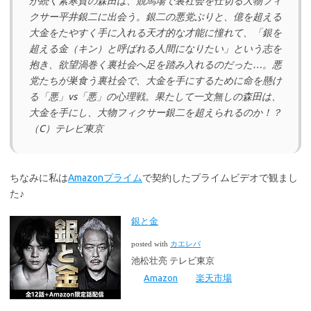
が続く素寒貧の森田は、競馬場で裏社会を仕切る大物フィ
クサー平井銀二に出会う。銀二の悪党ぶりと、億を超える
大金をたやすく手に入れる天才的な才能に憧れて、「銀を
超える金（キン）と呼ばれる人間になりたい」という志を
抱き、欲望渦巻く裏社会へ足を踏み入れるのだった…。悪
党たちが巣食う裏社会で、大金を手にするために命を懸け
る「悪」vs「悪」の心理戦。果たして一文無しの森田は、
大金を手にし、大物フィクサー銀二を超えられるのか！？
（C）テレビ東京
ちなみに私は
Amazonプライム
で契約したプライムビデオで観まし
た♪
銀と金
posted with
カエレバ
池松壮亮 テレビ東京
Amazon
楽天市場