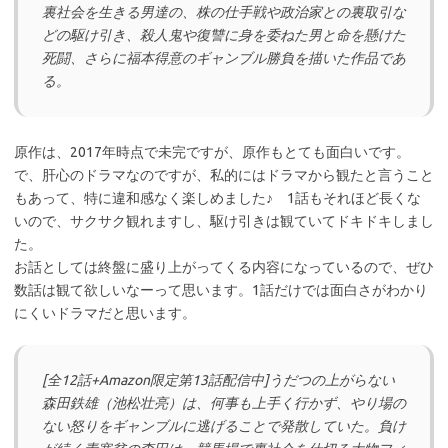
裏社会を生きる男達の、株の仕手戦や政治家との裏取引な
どの駆け引き、殺人鬼や復讐に身を委ねた男と命を懸けた
死闘、さらに福本得意のギャンブル勝負を描いた作品であ
る。
原作は、2017年時点で未完ですが、原作もとても面白いです。
で、肝心のドラマなのですが、私的にはドラマから観たと言うこと
もあって、特に違和感なく楽しめました♪ 1話もそれほど長くな
いので、サクサク観れますし、駆け引きは観ていてドキドキしまし
た。
お話としては終盤に盛り上がってくる内容になっているので、ぜひ
数話は観て欲しいなーって思います。1話だけでは面白さがわかり
にくいドラマだと思います。
[全12話+Amazon限定第13話配信中]うだつの上がらない
森田鉄雄（池松壮亮）は、何事も上手く行かず、やり場の
ない怒りをギャンブルに逃げることで発散していた。負け