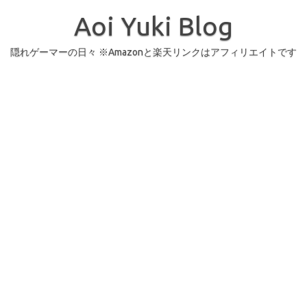
コ
ン
Aoi Yuki Blog
テ
ン
ツ
へ
隠れゲーマーの日々 ※Amazonと楽天リンクはアフィリエイトです
ス
キ
ッ
プ