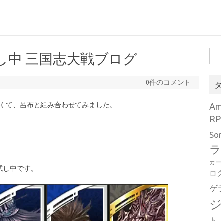
検
し中 三国志大戦ブログ
索:
0件のコメント
試したくて、呂布と組み合わせてみました。
A
RP
So
ラ
カ
試し中です。
ロ
ゲ
ト