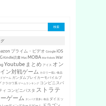
タグ
mazon プライム・ビデオ
iOS
Google
MOBA
G
War
Kindle読書
Mac
War Robots
Youtube
まとめ
オン
ng
アイス
イン対戦ゲーム
カロリー低い食品
ガンダムブレイカーモバイルブ
ードゲーム
コンビニスパ
グ
クラロワ系
ゲームランキング
ストラテ
ティ
コンビニパスタ
ジーゲーム
ダイエッ
タンパク質多い食品
ドラゴン
トレーディングカードゲーム