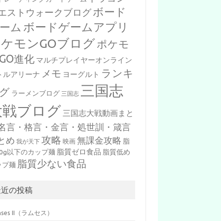
ボード
エストウォークブログ
ボードゲームアプリ
ーム
ポケモンGOブログ
ポケモ
GO進化
マルチプレイヤーオンライン
ランキ
メモ
トルアリーナ
ヨーグルト
三国志
グ
ラーメンブログ
三国志
大戦ブログ
三国志大戦動画まと
名言・格言・金言・処世訓・箴言
攻略
とめ
無課金攻略
脂
映画
我が天下
脂質ゼロ食品
10g以下のカップ麺
脂質低め
脂質少ない食品
ップ麺
最近の投稿
mses II（ラムセス）