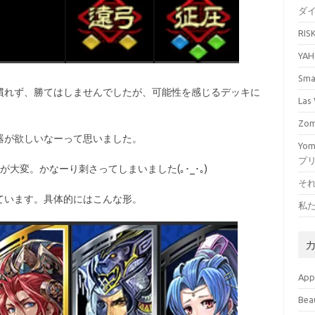
ダ
RI
YA
Sm
慣れず、勝てはしませんでしたが、可能性を感じるデッキに
La
Zo
器が欲しいなーって思いました。
Yo
プ
大変。かなーり刺さってしまいました(｡･_･｡)
そ
ています。具体的にはこんな形。
私
Ap
Bea