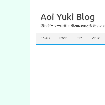
コ
ン
テ
Aoi Yuki Blog
ン
ツ
へ
隠れゲーマーの日々 ※Amazonと楽天リ
ス
キ
ッ
プ
GAMES
FOOD
TIPS
VIDEO