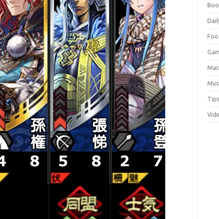
Boo
Dail
Foo
Ga
Ma
Mus
Tip
Vid