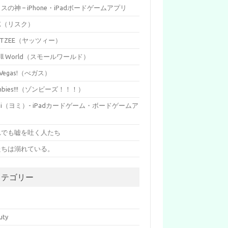
イスの神 – iPhone・iPadボードゲームアプリ
SK（リスク）
HTZEE（ヤッツィー）
all World（スモールワールド）
s Vegas!（べガス）
mbies!!!（ゾンビーズ！！！）
mi（ヨミ）- iPadカードゲーム・ボードゲームア
リ
れでも嘘を吐く人たち
たちは溺れている。
カテゴリー
p
uty