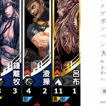
ク
ゲ
ン
バ
ン
め
ま
質
カ
Ra