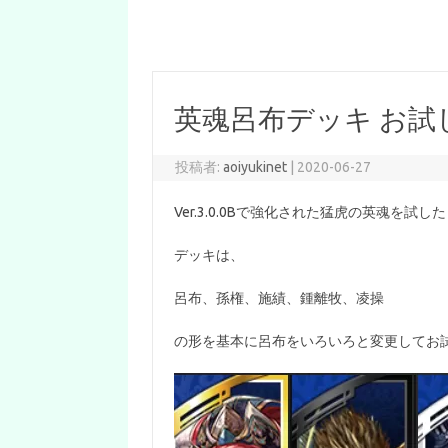
英魂呂布デッキ お試
投稿者:
aoiyukinet
|
2020-06-27
Ver.3.0.0Bで強化された猛虎の英魂を
デッキは、
呂布、孫権、施績、鍾離牧、凌操
の形を基本に呂布をいろいろと変更してお