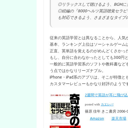
◎リラックスして聴けるよう、BGMに
◎続編の『8000ヘルツ英語聴覚セラピー
も対応できるよう、さまざまなタイプ
従来の英語学習とは異なることから、人気が出
基本、ランキング上位はソーシャルゲーム
正直、英単語を覚えるのがめんどくさかっ
もし、自分に合わなかったとしても300円
一般的に英語学習系のソフトや教科書などを
う点ではかなりリーズナブル。
iPhone・iPad系のアプリは、そこが特徴
カスタマーレビューもかなり好評のようで
2週間で英語が耳に飛び込
posted with
カエレバ
篠原 佳年 きこ書房 2006-0
Amazon
楽天市場