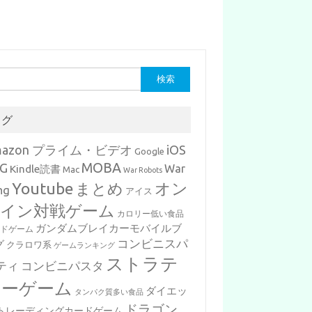
タグ
mazon プライム・ビデオ
iOS
Google
MOBA
G
War
Kindle読書
Mac
War Robots
Youtube
まとめ
オン
ng
アイス
イン対戦ゲーム
カロリー低い食品
ガンダムブレイカーモバイルブ
ードゲーム
コンビニスパ
グ
クラロワ系
ゲームランキング
ストラテ
ティ
コンビニパスタ
ジーゲーム
ダイエッ
タンパク質多い食品
ドラゴン
トレーディングカードゲーム