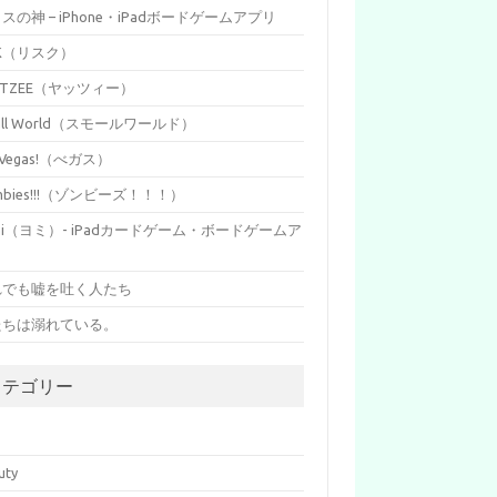
イスの神 – iPhone・iPadボードゲームアプリ
SK（リスク）
HTZEE（ヤッツィー）
all World（スモールワールド）
s Vegas!（べガス）
mbies!!!（ゾンビーズ！！！）
mi（ヨミ）- iPadカードゲーム・ボードゲームア
リ
れでも嘘を吐く人たち
たちは溺れている。
カテゴリー
p
uty