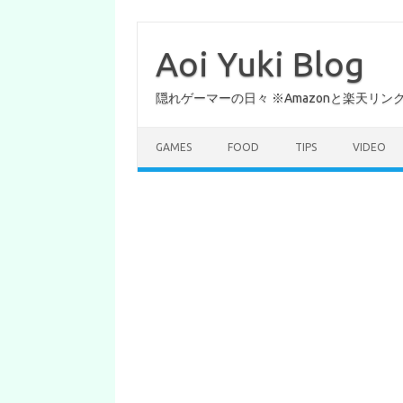
コ
ン
テ
Aoi Yuki Blog
ン
ツ
へ
隠れゲーマーの日々 ※Amazonと楽天リ
ス
キ
ッ
プ
GAMES
FOOD
TIPS
VIDEO