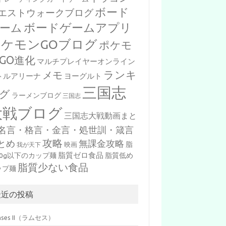
ボード
エストウォークブログ
ボードゲームアプリ
ーム
ポケモンGOブログ
ポケモ
GO進化
マルチプレイヤーオンライン
ランキ
メモ
トルアリーナ
ヨーグルト
三国志
グ
ラーメンブログ
三国志
大戦ブログ
三国志大戦動画まと
名言・格言・金言・処世訓・箴言
攻略
とめ
無課金攻略
脂
映画
我が天下
脂質ゼロ食品
10g以下のカップ麺
脂質低め
脂質少ない食品
ップ麺
最近の投稿
mses II（ラムセス）