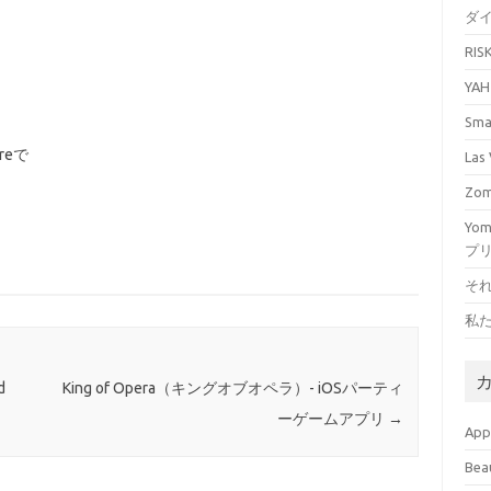
ダ
RI
YA
Sm
reで
La
Zo
Yo
プ
そ
私
d
King of Opera（キングオブオペラ）- iOSパーティ
ーゲームアプリ
→
Ap
Bea