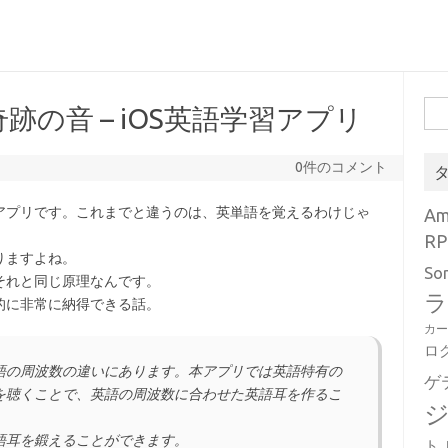
検
の音 – iOS英語学習アプリ
索:
0件のコメント
アプリです。これまでと違うのは、英単語を覚えるわけじゃ
A
RP
りますよね。
So
それと同じ原理なんです。
ラ
的に非常に納得できる話。
カ
ロ
語の周波数の違いにあります。本アプリでは英語特有の
ゲ
を聴くことで、英語の周波数に合わせた英語耳を作るこ
語耳を鍛えることができます。
ト