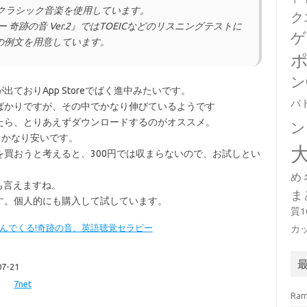
クラシック音楽を使用しています。
ク
 奇跡の音 Ver.2』ではTOEICなどのリスニングテストに
ゲ
の例文を用意しています。
ン
ておりApp Storeでばく進中みたいです。
バ
ばかりですが、その中でかなり伸びているようです
たら、とりあえずダウンロードするのがオススメ。
ン
とかなり安いです。
買おうと考えると、300円では収まらないので、お試しとい
め
とも言えますね。
ま
す。個人的にも購入して試しています。
質
んでくる!奇跡の音、英語聴覚セラピー
カ
7-21
7net
Ra