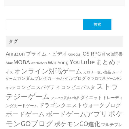
検
索:
タグ
Amazon プライム・ビデオ
iOS RPG
Kindle読書
Google
Youtube
まとめ
MOBA
War Song
Mac
ア
War Robots
オンライン対戦ゲーム
イス
カロリー低い食品
カード
ガンダムブレイカーモバイルブログ
クラロワ系
ゲーム
ゲームラン
ストラ
コンビニスパゲティ
コンビニパスタ
キング
テジーゲーム
ダイエット
トレーディ
タンパク質多い食品
ドラゴンクエストウォークブログ
ングカードゲーム
ポケ
ボードゲームアプリ
ボードゲーム
モンGOブログ
ポケモンGO進化
マルチプレ