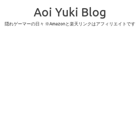
コ
ン
Aoi Yuki Blog
テ
ン
ツ
へ
隠れゲーマーの日々 ※Amazonと楽天リンクはアフィリエイトです
ス
キ
ッ
プ