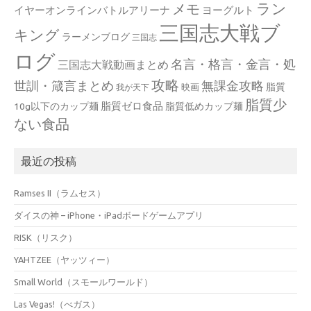
ラン
メモ
イヤーオンラインバトルアリーナ
ヨーグルト
三国志大戦ブ
キング
ラーメンブログ
三国志
ログ
名言・格言・金言・処
三国志大戦動画まとめ
攻略
世訓・箴言まとめ
無課金攻略
脂質
映画
我が天下
脂質少
脂質ゼロ食品
10g以下のカップ麺
脂質低めカップ麺
ない食品
最近の投稿
Ramses II（ラムセス）
ダイスの神 – iPhone・iPadボードゲームアプリ
RISK（リスク）
YAHTZEE（ヤッツィー）
Small World（スモールワールド）
Las Vegas!（べガス）