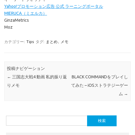
Yahoo!プロモーション広告 公式 ラーニングポータル
MIERUCA（ミエルカ）
GinzaMetrics
Moz
カテゴリー:
Tips
タグ:
まとめ
,
メモ
投稿ナビゲーション
←
三国志大戦4 動画 私的振り返
BLACK COMMANDをプレイし
りメモ
てみた – iOSストラテジーゲー
ム
→
検
索: