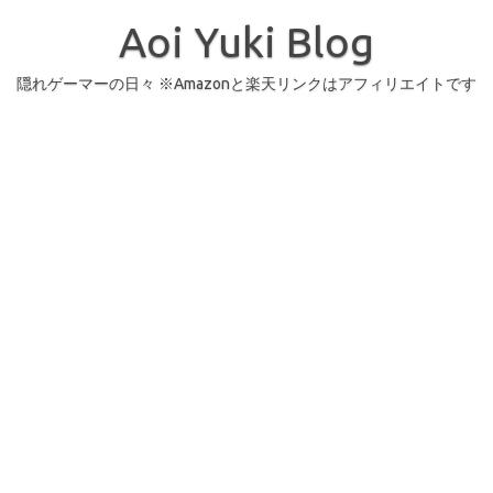
コ
ン
Aoi Yuki Blog
テ
ン
ツ
へ
隠れゲーマーの日々 ※Amazonと楽天リンクはアフィリエイトです
ス
キ
ッ
プ