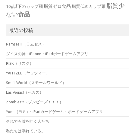
脂質少
脂質ゼロ食品
10g以下のカップ麺
脂質低めカップ麺
ない食品
最近の投稿
Ramses II（ラムセス）
ダイスの神 – iPhone・iPadボードゲームアプリ
RISK（リスク）
YAHTZEE（ヤッツィー）
Small World（スモールワールド）
Las Vegas!（べガス）
Zombies!!!（ゾンビーズ！！！）
Yomi（ヨミ）- iPadカードゲーム・ボードゲームアプリ
それでも嘘を吐く人たち
私たちは溺れている。