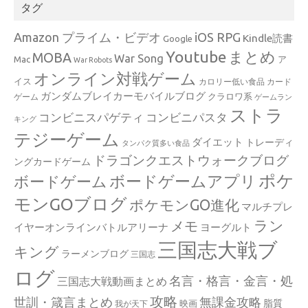
タグ
Amazon プライム・ビデオ
iOS RPG
Kindle読書
Google
Youtube
まとめ
MOBA
War Song
Mac
ア
War Robots
オンライン対戦ゲーム
イス
カロリー低い食品
カード
ガンダムブレイカーモバイルブログ
クラロワ系
ゲーム
ゲームラン
ストラ
コンビニスパゲティ
コンビニパスタ
キング
テジーゲーム
ダイエット
トレーディ
タンパク質多い食品
ドラゴンクエストウォークブログ
ングカードゲーム
ポケ
ボードゲームアプリ
ボードゲーム
モンGOブログ
ポケモンGO進化
マルチプレ
ラン
メモ
イヤーオンラインバトルアリーナ
ヨーグルト
三国志大戦ブ
キング
ラーメンブログ
三国志
ログ
名言・格言・金言・処
三国志大戦動画まとめ
攻略
世訓・箴言まとめ
無課金攻略
脂質
映画
我が天下