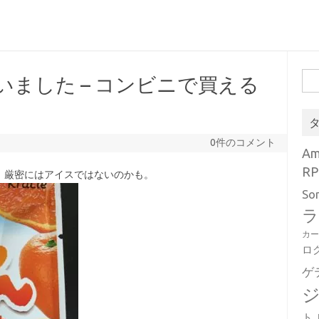
検
いました – コンビニで買える
索:
0件のコメント
A
RP
、厳密にはアイスではないのかも。
So
ラ
カ
ロ
ゲ
ト