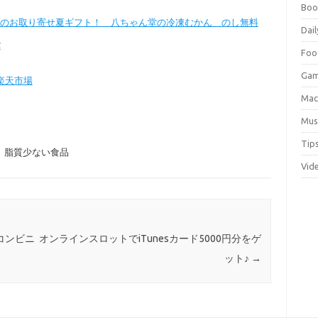
Boo
 人気のお取り寄せ夏ギフト！ 八ちゃん堂の冷凍むかん のし無料
Dail
バ
Foo
Ga
楽天市場
Ma
Mus
Tip
,
脂質少ない食品
Vid
コンビニ
オンラインスロットでiTunesカード5000円分をゲ
ット♪
→