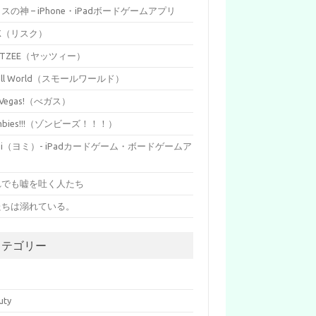
イスの神 – iPhone・iPadボードゲームアプリ
SK（リスク）
HTZEE（ヤッツィー）
all World（スモールワールド）
s Vegas!（べガス）
mbies!!!（ゾンビーズ！！！）
mi（ヨミ）- iPadカードゲーム・ボードゲームア
リ
れでも嘘を吐く人たち
たちは溺れている。
カテゴリー
p
uty