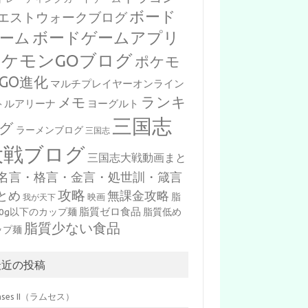
ボード
エストウォークブログ
ボードゲームアプリ
ーム
ポケモンGOブログ
ポケモ
GO進化
マルチプレイヤーオンライン
ランキ
メモ
トルアリーナ
ヨーグルト
三国志
グ
ラーメンブログ
三国志
大戦ブログ
三国志大戦動画まと
名言・格言・金言・処世訓・箴言
攻略
とめ
無課金攻略
脂
映画
我が天下
脂質ゼロ食品
10g以下のカップ麺
脂質低め
脂質少ない食品
ップ麺
最近の投稿
mses II（ラムセス）