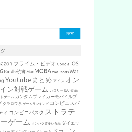
タグ
mazon プライム・ビデオ
iOS
Google
MOBA
G
War
Kindle読書
Mac
War Robots
Youtube
まとめ
オン
ng
アイス
イン対戦ゲーム
カロリー低い食品
ガンダムブレイカーモバイルブ
ードゲーム
コンビニスパ
グ
クラロワ系
ゲームランキング
ストラテ
ティ
コンビニパスタ
ジーゲーム
ダイエッ
タンパク質多い食品
ドラゴン
トレーディングカードゲーム