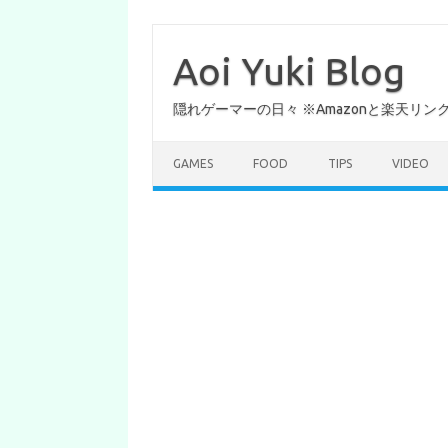
コ
ン
テ
Aoi Yuki Blog
ン
ツ
へ
隠れゲーマーの日々 ※Amazonと楽天リ
ス
キ
ッ
プ
GAMES
FOOD
TIPS
VIDEO