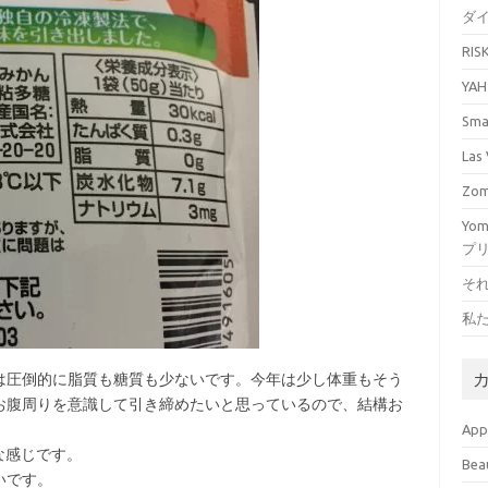
ダ
RI
YA
Sm
La
Zo
Yo
プ
そ
私
は圧倒的に脂質も糖質も少ないです。今年は少し体重もそう
お腹周りを意識して引き締めたいと思っているので、結構お
Ap
な感じです。
Bea
いです。