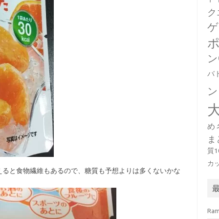
ク
ゲ
ン
バ
ン
め
ま
質
カ
考えると食物繊維もあるので、糖質も予想よりは多くないかな
Ra