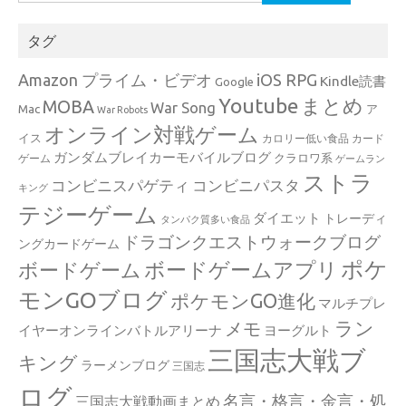
索:
タグ
Amazon プライム・ビデオ
iOS RPG
Kindle読書
Google
Youtube
まとめ
MOBA
War Song
Mac
ア
War Robots
オンライン対戦ゲーム
イス
カロリー低い食品
カード
ガンダムブレイカーモバイルブログ
クラロワ系
ゲーム
ゲームラン
ストラ
コンビニスパゲティ
コンビニパスタ
キング
テジーゲーム
ダイエット
トレーディ
タンパク質多い食品
ドラゴンクエストウォークブログ
ングカードゲーム
ポケ
ボードゲームアプリ
ボードゲーム
モンGOブログ
ポケモンGO進化
マルチプレ
ラン
メモ
イヤーオンラインバトルアリーナ
ヨーグルト
三国志大戦ブ
キング
ラーメンブログ
三国志
ログ
名言・格言・金言・処
三国志大戦動画まとめ