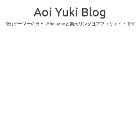
コ
ン
Aoi Yuki Blog
テ
ン
ツ
へ
隠れゲーマーの日々 ※Amazonと楽天リンクはアフィリエイトです
ス
キ
ッ
プ