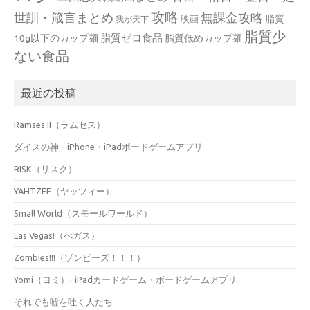
攻略
世訓・箴言まとめ
無課金攻略
脂質
映画
我が天下
脂質少
脂質ゼロ食品
10g以下のカップ麺
脂質低めカップ麺
ない食品
最近の投稿
Ramses II（ラムセス）
ダイスの神 – iPhone・iPadボードゲームアプリ
RISK（リスク）
YAHTZEE（ヤッツィー）
Small World（スモールワールド）
Las Vegas!（べガス）
Zombies!!!（ゾンビーズ！！！）
Yomi（ヨミ）- iPadカードゲーム・ボードゲームアプリ
それでも嘘を吐く人たち