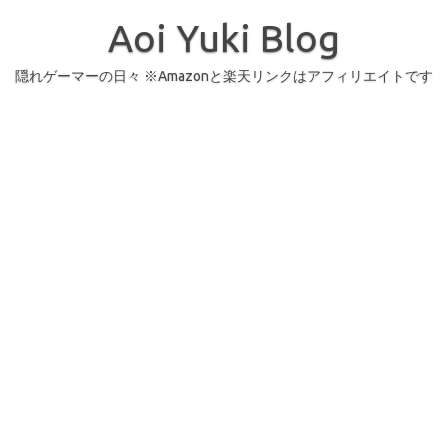
コ
ン
Aoi Yuki Blog
テ
ン
ツ
へ
隠れゲーマーの日々 ※Amazonと楽天リンクはアフィリエイトです
ス
キ
ッ
プ