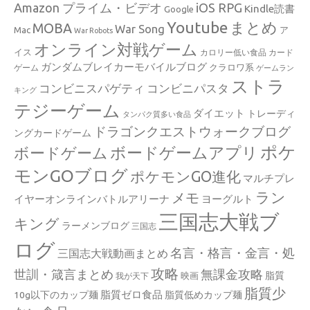
Amazon プライム・ビデオ
iOS RPG
Kindle読書
Google
Youtube
まとめ
MOBA
War Song
Mac
ア
War Robots
オンライン対戦ゲーム
イス
カロリー低い食品
カード
ガンダムブレイカーモバイルブログ
クラロワ系
ゲーム
ゲームラン
ストラ
コンビニスパゲティ
コンビニパスタ
キング
テジーゲーム
ダイエット
トレーディ
タンパク質多い食品
ドラゴンクエストウォークブログ
ングカードゲーム
ポケ
ボードゲームアプリ
ボードゲーム
モンGOブログ
ポケモンGO進化
マルチプレ
ラン
メモ
イヤーオンラインバトルアリーナ
ヨーグルト
三国志大戦ブ
キング
ラーメンブログ
三国志
ログ
名言・格言・金言・処
三国志大戦動画まとめ
攻略
世訓・箴言まとめ
無課金攻略
脂質
映画
我が天下
脂質少
脂質ゼロ食品
10g以下のカップ麺
脂質低めカップ麺