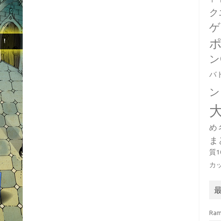
ク
ゲ
ン
バ
ン
め
ま
質
カ
Ra