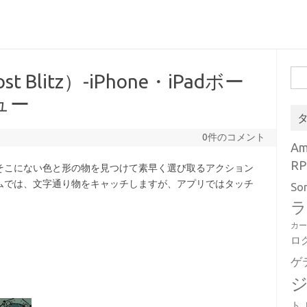
検
Blitz）-iPhone・iPadボー
索:
ュー
0件のコメント
A
RP
そこにない色と形の物を見つけて素早く選び取るアクション
ムでは、文字通り物をキャッチしますが、アプリではタッチ
So
ラ
カ
ロ
ゲ
ト