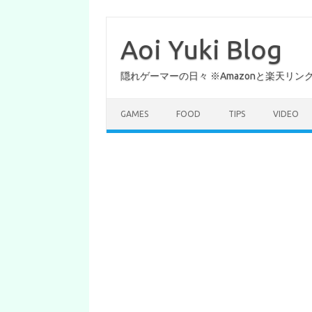
コ
ン
テ
Aoi Yuki Blog
ン
ツ
へ
隠れゲーマーの日々 ※Amazonと楽天リ
ス
キ
ッ
プ
GAMES
FOOD
TIPS
VIDEO