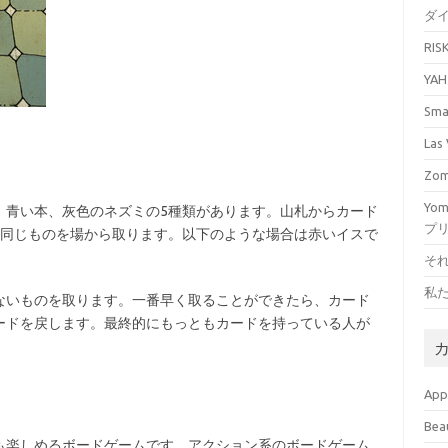
ダ
RI
YA
Sm
La
Zo
Yo
、青い本、灰色のネズミの5種類があります。山札からカード
プ
と同じものを場から取ります。以下のような場合は赤いイスで
そ
私
ないものを取ります。一番早く取ることができたら、カード
ードを戻します。最終的にもっともカードを持っている人が
Ap
Bea
も楽しめるボードゲームです。アクション系のボードゲーム