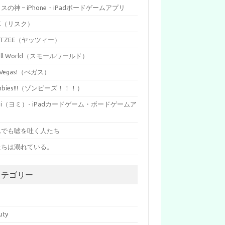
イスの神 – iPhone・iPadボードゲームアプリ
SK（リスク）
HTZEE（ヤッツィー）
all World（スモールワールド）
s Vegas!（べガス）
mbies!!!（ゾンビーズ！！！）
mi（ヨミ）- iPadカードゲーム・ボードゲームア
リ
れでも嘘を吐く人たち
たちは溺れている。
カテゴリー
p
uty