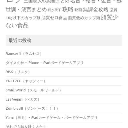
名言・格言・金言・処
三国志大戦動画まとめ
攻略
世訓・箴言まとめ
無課金攻略
脂質
映画
我が天下
脂質少
脂質ゼロ食品
10g以下のカップ麺
脂質低めカップ麺
ない食品
最近の投稿
Ramses II（ラムセス）
ダイスの神 – iPhone・iPadボードゲームアプリ
RISK（リスク）
YAHTZEE（ヤッツィー）
Small World（スモールワールド）
Las Vegas!（べガス）
Zombies!!!（ゾンビーズ！！！）
Yomi（ヨミ）- iPadカードゲーム・ボードゲームアプリ
それでも嘘を吐く人たち