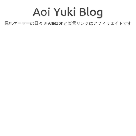
コ
ン
Aoi Yuki Blog
テ
ン
ツ
へ
隠れゲーマーの日々 ※Amazonと楽天リンクはアフィリエイトです
ス
キ
ッ
プ