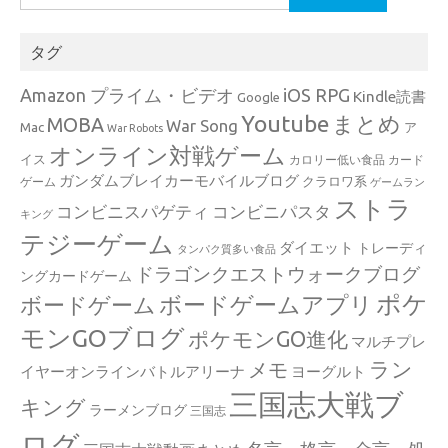
索:
タグ
Amazon プライム・ビデオ
iOS RPG
Kindle読書
Google
Youtube
まとめ
MOBA
War Song
Mac
ア
War Robots
オンライン対戦ゲーム
イス
カロリー低い食品
カード
ガンダムブレイカーモバイルブログ
クラロワ系
ゲーム
ゲームラン
ストラ
コンビニスパゲティ
コンビニパスタ
キング
テジーゲーム
ダイエット
トレーディ
タンパク質多い食品
ドラゴンクエストウォークブログ
ングカードゲーム
ポケ
ボードゲームアプリ
ボードゲーム
モンGOブログ
ポケモンGO進化
マルチプレ
ラン
メモ
イヤーオンラインバトルアリーナ
ヨーグルト
三国志大戦ブ
キング
ラーメンブログ
三国志
ログ