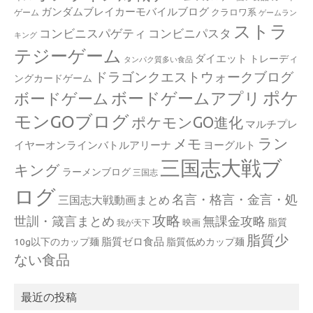
ガンダムブレイカーモバイルブログ
クラロワ系
ゲーム
ゲームラン
ストラ
コンビニスパゲティ
コンビニパスタ
キング
テジーゲーム
ダイエット
トレーディ
タンパク質多い食品
ドラゴンクエストウォークブログ
ングカードゲーム
ポケ
ボードゲームアプリ
ボードゲーム
モンGOブログ
ポケモンGO進化
マルチプレ
ラン
メモ
イヤーオンラインバトルアリーナ
ヨーグルト
三国志大戦ブ
キング
ラーメンブログ
三国志
ログ
名言・格言・金言・処
三国志大戦動画まとめ
攻略
世訓・箴言まとめ
無課金攻略
脂質
映画
我が天下
脂質少
脂質ゼロ食品
10g以下のカップ麺
脂質低めカップ麺
ない食品
最近の投稿