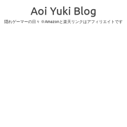
コ
ン
Aoi Yuki Blog
テ
ン
ツ
へ
隠れゲーマーの日々 ※Amazonと楽天リンクはアフィリエイトです
ス
キ
ッ
プ