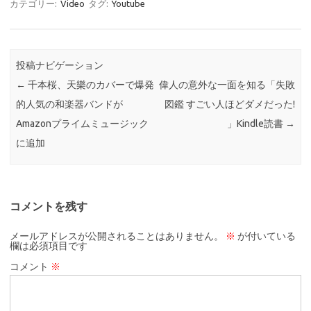
カテゴリー:
Video
タグ:
Youtube
投稿ナビゲーション
←
千本桜、天樂のカバーで爆発
偉人の意外な一面を知る「失敗
的人気の和楽器バンドが
図鑑 すごい人ほどダメだった!
Amazonプライムミュージック
」Kindle読書
→
に追加
コメントを残す
メールアドレスが公開されることはありません。
※
が付いている
欄は必須項目です
コメント
※