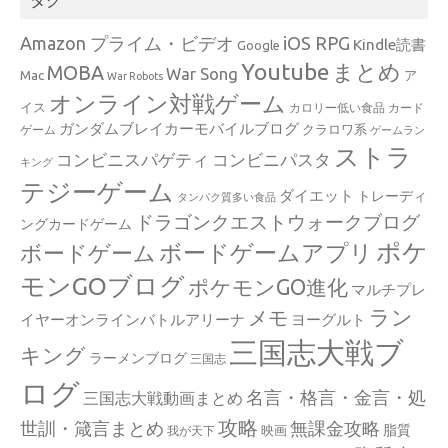
Amazon プライム・ビデオ
iOS RPG
Kindle読書
Google
Youtube
まとめ
MOBA
War Song
Mac
ア
War Robots
オンライン対戦ゲーム
イス
カロリー低い食品
カード
ガンダムブレイカーモバイルブログ
クラロワ系
ゲーム
ゲームラン
ストラ
コンビニスパゲティ
コンビニパスタ
キング
テジーゲーム
ダイエット
トレーディ
タンパク質多い食品
ドラゴンクエストウォークブログ
ングカードゲーム
ポケ
ボードゲームアプリ
ボードゲーム
モンGOブログ
ポケモンGO進化
マルチプレ
ラン
メモ
イヤーオンラインバトルアリーナ
ヨーグルト
三国志大戦ブ
キング
ラーメンブログ
三国志
ログ
名言・格言・金言・処
三国志大戦動画まとめ
攻略
世訓・箴言まとめ
無課金攻略
脂質
映画
我が天下