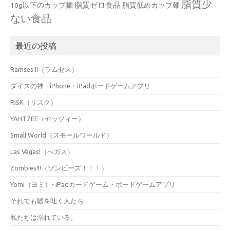
脂質少
脂質ゼロ食品
10g以下のカップ麺
脂質低めカップ麺
ない食品
最近の投稿
Ramses II（ラムセス）
ダイスの神 – iPhone・iPadボードゲームアプリ
RISK（リスク）
YAHTZEE（ヤッツィー）
Small World（スモールワールド）
Las Vegas!（べガス）
Zombies!!!（ゾンビーズ！！！）
Yomi（ヨミ）- iPadカードゲーム・ボードゲームアプリ
それでも嘘を吐く人たち
私たちは溺れている。