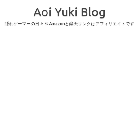
コ
ン
Aoi Yuki Blog
テ
ン
ツ
へ
隠れゲーマーの日々 ※Amazonと楽天リンクはアフィリエイトです
ス
キ
ッ
プ