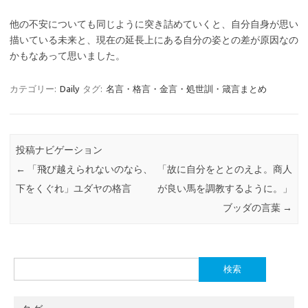
他の不安についても同じように突き詰めていくと、自分自身が思い
描いている未来と、現在の延長上にある自分の姿との差が原因なの
かもなあって思いました。
カテゴリー:
Daily
タグ:
名言・格言・金言・処世訓・箴言まとめ
投稿ナビゲーション
←
「飛び越えられないのなら、
「故に自分をととのえよ。商人
下をくぐれ」ユダヤの格言
が良い馬を調教するように。」
ブッダの言葉
→
検
索: