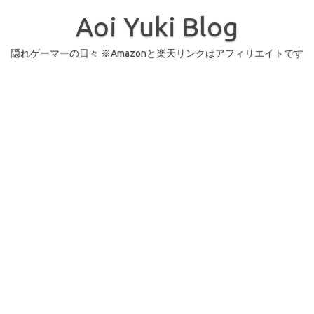
コ
ン
Aoi Yuki Blog
テ
ン
ツ
へ
隠れゲーマーの日々 ※Amazonと楽天リンクはアフィリエイトです
ス
キ
ッ
プ