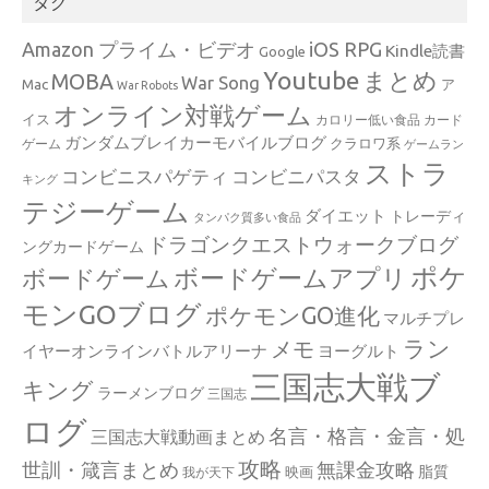
タグ
Amazon プライム・ビデオ
iOS RPG
Kindle読書
Google
Youtube
まとめ
MOBA
War Song
Mac
ア
War Robots
オンライン対戦ゲーム
イス
カロリー低い食品
カード
ガンダムブレイカーモバイルブログ
クラロワ系
ゲーム
ゲームラン
ストラ
コンビニスパゲティ
コンビニパスタ
キング
テジーゲーム
ダイエット
トレーディ
タンパク質多い食品
ドラゴンクエストウォークブログ
ングカードゲーム
ポケ
ボードゲームアプリ
ボードゲーム
モンGOブログ
ポケモンGO進化
マルチプレ
ラン
メモ
イヤーオンラインバトルアリーナ
ヨーグルト
三国志大戦ブ
キング
ラーメンブログ
三国志
ログ
名言・格言・金言・処
三国志大戦動画まとめ
攻略
世訓・箴言まとめ
無課金攻略
脂質
映画
我が天下