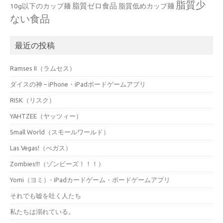
脂質少
脂質ゼロ食品
10g以下のカップ麺
脂質低めカップ麺
ない食品
最近の投稿
Ramses II（ラムセス）
ダイスの神 – iPhone・iPadボードゲームアプリ
RISK（リスク）
YAHTZEE（ヤッツィー）
Small World（スモールワールド）
Las Vegas!（べガス）
Zombies!!!（ゾンビーズ！！！）
Yomi（ヨミ）- iPadカードゲーム・ボードゲームアプリ
それでも嘘を吐く人たち
私たちは溺れている。