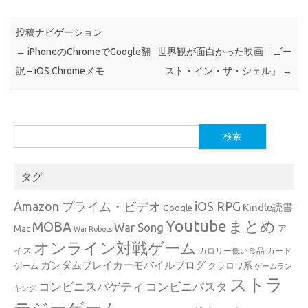
投稿ナビゲーション
←
iPhoneのChromeでGoogle翻
世界観が面白かった映画「ゴー
訳 – iOS Chromeメモ
スト・イン・ザ・シェル」
→
検
索:
タグ
Amazon プライム・ビデオ
iOS RPG
Kindle読書
Google
Youtube
まとめ
MOBA
War Song
Mac
ア
War Robots
オンライン対戦ゲーム
イス
カロリー低い食品
カード
ガンダムブレイカーモバイルブログ
クラロワ系
ゲーム
ゲームラン
ストラ
コンビニスパゲティ
コンビニパスタ
キング