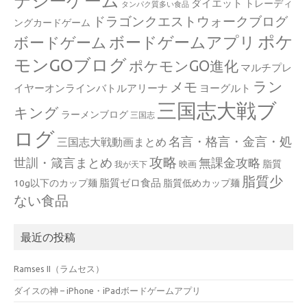
テジーゲーム
ダイエット
トレーディ
タンパク質多い食品
ドラゴンクエストウォークブログ
ングカードゲーム
ポケ
ボードゲームアプリ
ボードゲーム
モンGOブログ
ポケモンGO進化
マルチプレ
ラン
メモ
イヤーオンラインバトルアリーナ
ヨーグルト
三国志大戦ブ
キング
ラーメンブログ
三国志
ログ
名言・格言・金言・処
三国志大戦動画まとめ
攻略
世訓・箴言まとめ
無課金攻略
脂質
映画
我が天下
脂質少
脂質ゼロ食品
10g以下のカップ麺
脂質低めカップ麺
ない食品
最近の投稿
Ramses II（ラムセス）
ダイスの神 – iPhone・iPadボードゲームアプリ