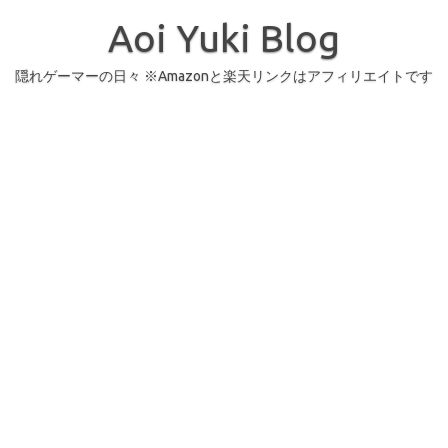
コ
ン
Aoi Yuki Blog
テ
ン
ツ
へ
隠れゲーマーの日々 ※Amazonと楽天リンクはアフィリエイトです
ス
キ
ッ
プ