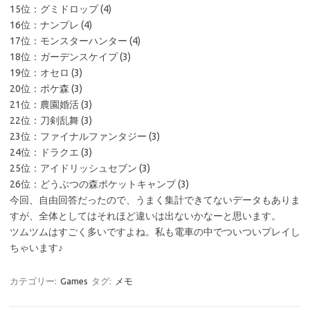
15位：グミドロップ (4)
16位：ナンプレ (4)
17位：モンスターハンター (4)
18位：ガーデンスケイプ (3)
19位：オセロ (3)
20位：ポケ森 (3)
21位：農園婚活 (3)
22位：刀剣乱舞 (3)
23位：ファイナルファンタジー (3)
24位：ドラクエ (3)
25位：アイドリッシュセブン (3)
26位：どうぶつの森ポケットキャンプ (3)
今回、自由回答だったので、うまく集計できてないデータもありま
すが、全体としてはそれほど違いは出ないかなーと思います。
ツムツムはすごく多いですよね。私も電車の中でついついプレイし
ちゃいます♪
カテゴリー:
Games
タグ:
メモ