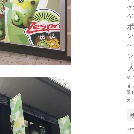
ク
ゲ
ン
バ
ン
め
ま
質
カ
Ra