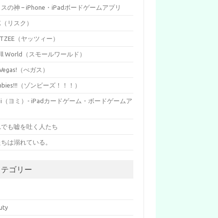
イスの神 – iPhone・iPadボードゲームアプリ
SK（リスク）
HTZEE（ヤッツィー）
all World（スモールワールド）
s Vegas!（べガス）
mbies!!!（ゾンビーズ！！！）
mi（ヨミ）- iPadカードゲーム・ボードゲームア
リ
れでも嘘を吐く人たち
たちは溺れている。
カテゴリー
p
uty