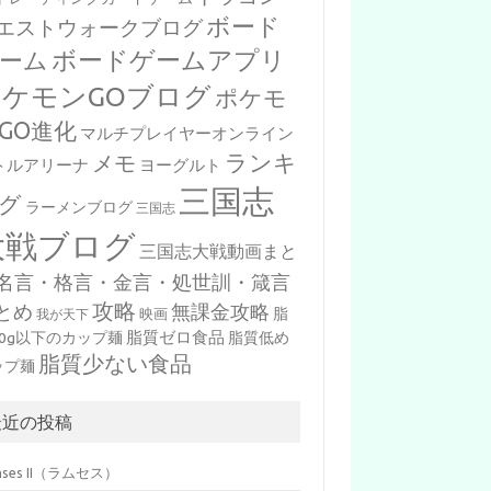
ボード
エストウォークブログ
ボードゲームアプリ
ーム
ポケモンGOブログ
ポケモ
GO進化
マルチプレイヤーオンライン
ランキ
メモ
トルアリーナ
ヨーグルト
三国志
グ
ラーメンブログ
三国志
大戦ブログ
三国志大戦動画まと
名言・格言・金言・処世訓・箴言
攻略
とめ
無課金攻略
脂
映画
我が天下
脂質ゼロ食品
10g以下のカップ麺
脂質低め
脂質少ない食品
ップ麺
最近の投稿
mses II（ラムセス）