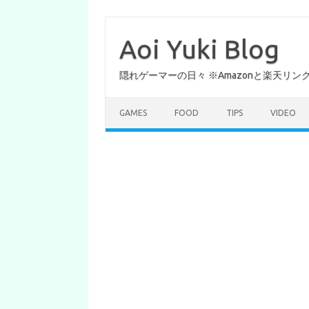
コ
ン
テ
Aoi Yuki Blog
ン
ツ
へ
隠れゲーマーの日々 ※Amazonと楽天リ
ス
キ
ッ
プ
GAMES
FOOD
TIPS
VIDEO