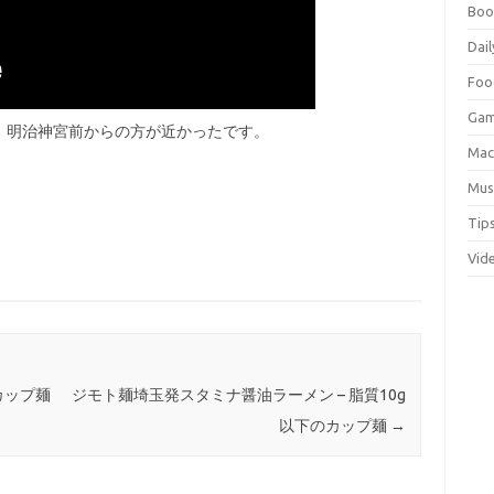
Boo
Dail
Foo
Ga
、明治神宮前からの方が近かったです。
Ma
Mus
Tip
Vid
カップ麺
ジモト麺埼玉発スタミナ醤油ラーメン – 脂質10g
以下のカップ麺
→