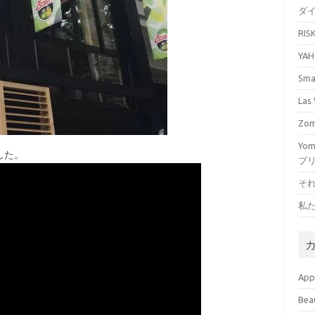
ダ
RI
YA
Sm
La
Zo
Yo
した。
プ
そ
私
Ap
Bea