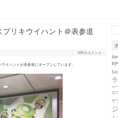
検
スプリキウイハント＠表参道
索:
0件のコメント
A
RP
キウイハントが表参道にオープンしています。
So
ラ
カ
ロ
ゲ
ト