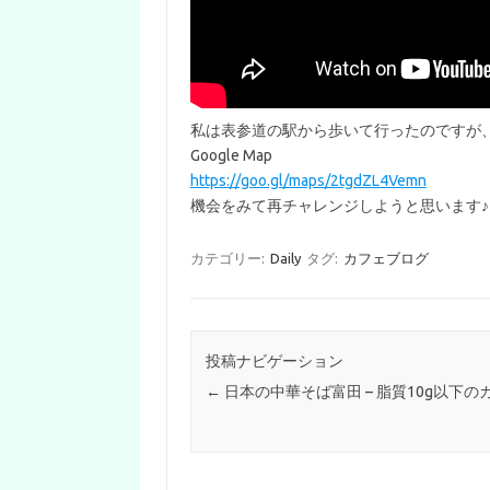
私は表参道の駅から歩いて行ったのですが
Google Map
https://goo.gl/maps/2tgdZL4Vemn
機会をみて再チャレンジしようと思います♪
カテゴリー:
Daily
タグ:
カフェブログ
投稿ナビゲーション
←
日本の中華そば富田 – 脂質10g以下の