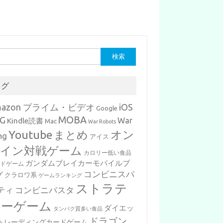
タグ
mazon プライム・ビデオ
iOS
Google
MOBA
G
War
Kindle読書
Mac
War Robots
Youtube
まとめ
オン
ng
アイス
イン対戦ゲーム
カロリー低い食品
ガンダムブレイカーモバイルブ
ードゲーム
コンビニスパ
グ
クラロワ系
ゲームランキング
ストラテ
ティ
コンビニパスタ
ジーゲーム
ダイエッ
タンパク質多い食品
ドラゴン
トレーディングカードゲーム