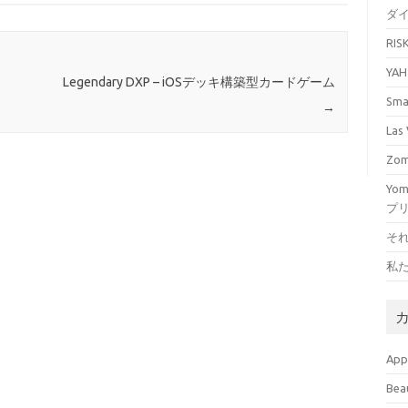
ダ
RI
YA
Legendary DXP – iOSデッキ構築型カードゲーム
Sm
→
La
Zo
Yo
プ
そ
私
Ap
Bea