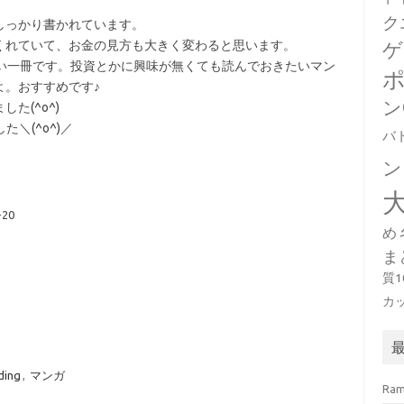
ク
しっかり書かれています。
くれていて、お金の見方も大きく変わると思います。
ゲ
たい一冊です。投資とかに興味が無くても読んでおきたいマン
よ。おすすめです♪
ン
た(^o^)
た＼(^o^)／
バ
ン
20
め
ま
質
カ
ding
,
マンガ
Ra