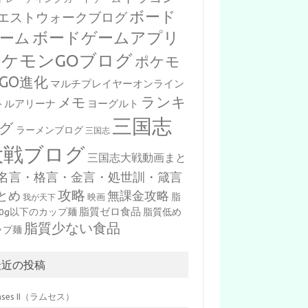
ボード
エストウォークブログ
ボードゲームアプリ
ーム
ポケモンGOブログ
ポケモ
GO進化
マルチプレイヤーオンライン
ランキ
メモ
トルアリーナ
ヨーグルト
三国志
グ
ラーメンブログ
三国志
大戦ブログ
三国志大戦動画まと
名言・格言・金言・処世訓・箴言
攻略
とめ
無課金攻略
脂
映画
我が天下
脂質ゼロ食品
10g以下のカップ麺
脂質低め
脂質少ない食品
ップ麺
最近の投稿
mses II（ラムセス）