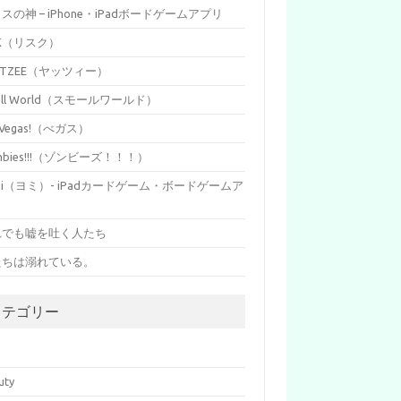
イスの神 – iPhone・iPadボードゲームアプリ
SK（リスク）
HTZEE（ヤッツィー）
all World（スモールワールド）
s Vegas!（べガス）
mbies!!!（ゾンビーズ！！！）
mi（ヨミ）- iPadカードゲーム・ボードゲームア
リ
れでも嘘を吐く人たち
たちは溺れている。
カテゴリー
p
uty