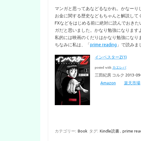
マンガと思ってあなどるなかれ。かなーり
お金に関する歴史などもちゃんと解説して
FXなどをはじめる前に絶対に読んでおき
ガだと思いました。かなり勉強になります
私的には映画のくだりはかなり勉強になりまし
ちなみに私は、「
prime reading
」で読みまし
インベスターZ(1)
posted with
カエレバ
三田紀房 コルク 2013-09-
Amazon
楽天市場
カテゴリー:
Book
タグ:
Kindle読書
,
prime rea