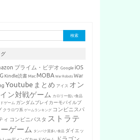
タグ
mazon プライム・ビデオ
iOS
Google
MOBA
G
War
Kindle読書
Mac
War Robots
Youtube
まとめ
オン
ng
アイス
イン対戦ゲーム
カロリー低い食品
ガンダムブレイカーモバイルブ
ードゲーム
コンビニスパ
グ
クラロワ系
ゲームランキング
ストラテ
ティ
コンビニパスタ
ジーゲーム
ダイエッ
タンパク質多い食品
ドラゴン
トレーディングカードゲーム