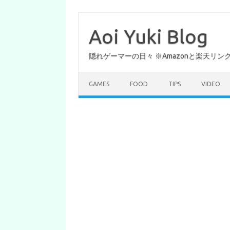
コ
ン
テ
Aoi Yuki Blog
ン
ツ
へ
隠れゲーマーの日々 ※Amazonと楽天リ
ス
キ
ッ
プ
GAMES
FOOD
TIPS
VIDEO