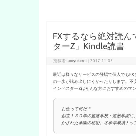
FXするなら絶対読
ターZ」Kindle読書
投稿者:
aoiyukinet
|
2017-11-05
最近は様々なサービスの登場で個人でもF
の一歩が踏み出しにくかったりします。不
インベスターZはそんな方におすすめのマ
お金って何だ？
創立１３０年の超進学校・道塾学園に
かされた学園の秘密。各学年成績トッ