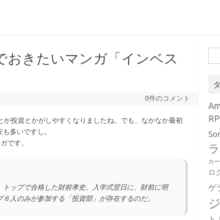
検
んでおきたいマンガ「インベス
索:
0件のコメント
A
RP
Xとか投資とかがしやすくなりましたね。でも、なかなか最初
安も多いですし。
So
ンガです。
ラ
カ
ロ
ゲ
、トップで合格した財前孝史。入学式翌日に、財前に明
プ６人のみが参加する「投資部」が存在するのだ。
ト